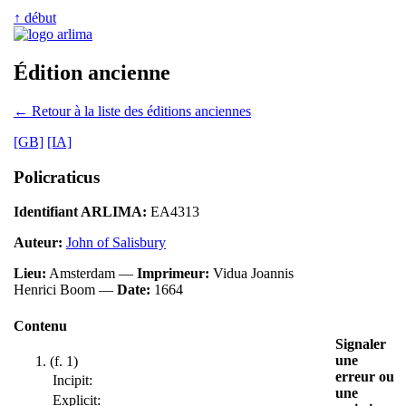
↑ début
Édition ancienne
← Retour à la liste des éditions anciennes
[GB]
[IA]
Policraticus
Identifiant ARLIMA:
EA4313
Auteur:
John of Salisbury
Lieu:
Amsterdam —
Imprimeur:
Vidua Joannis
Henrici Boom —
Date:
1664
Contenu
Signaler
une
(f. 1)
erreur ou
Incipit:
une
Explicit: