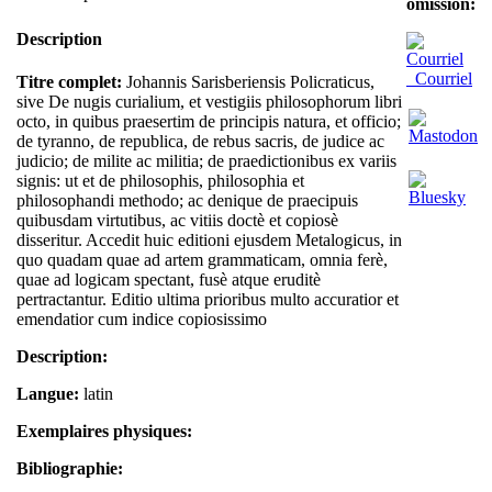
omission:
Description
Courriel
Titre complet:
Johannis Sarisberiensis Policraticus,
sive De nugis curialium, et vestigiis philosophorum libri
octo, in quibus praesertim de principis natura, et officio;
de tyranno, de republica, de rebus sacris, de judice ac
judicio; de milite ac militia; de praedictionibus ex variis
signis: ut et de philosophis, philosophia et
philosophandi methodo; ac denique de praecipuis
quibusdam virtutibus, ac vitiis doctè et copiosè
disseritur. Accedit huic editioni ejusdem Metalogicus, in
quo quadam quae ad artem grammaticam, omnia ferè,
quae ad logicam spectant, fusè atque eruditè
pertractantur. Editio ultima prioribus multo accuratior et
emendatior cum indice copiosissimo
Description:
Langue:
latin
Exemplaires physiques:
Bibliographie: