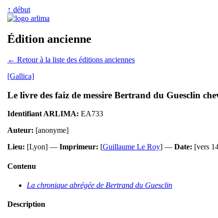
↑ début
Édition ancienne
← Retour à la liste des éditions anciennes
[Gallica]
Le livre des faiz de messire Bertrand du Guesclin che
Identifiant ARLIMA:
EA733
Auteur:
[anonyme]
Lieu:
[Lyon] —
Imprimeur:
[
Guillaume Le Roy
] —
Date:
[vers 1
Contenu
La chronique abrégée de Bertrand du Guesclin
Description