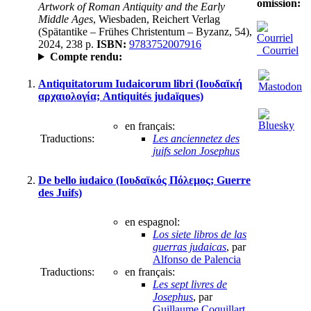
omission:
Artwork of Roman Antiquity and the Early
Middle Ages
, Wiesbaden, Reichert Verlag
(Spätantike – Frühes Christentum – Byzanz, 54),
2024, 238 p.
ISBN:
9783752007916
Courriel
Compte rendu:
Antiquitatorum Iudaicorum libri (Ιουδαϊκή
αρχαιολογία; Antiquités judaïques)
en français:
Traductions:
Les anciennetez des
juifs selon Josephus
De bello iudaico (Ιουδαϊκός Πόλεμος; Guerre
des Juifs)
en espagnol:
Los siete libros de las
guerras judaicas
, par
Alfonso de Palencia
Traductions:
en français:
Les sept livres de
Josephus
, par
Guillaume Coquillart