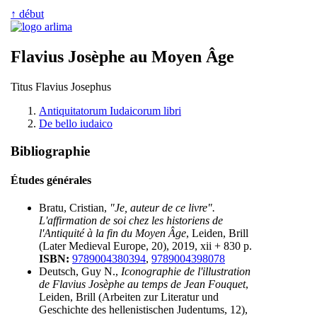
↑ début
Flavius Josèphe au Moyen Âge
Titus Flavius Josephus
Antiquitatorum Iudaicorum libri
De bello iudaico
Bibliographie
Études générales
Bratu, Cristian,
"Je, auteur de ce livre".
L'affirmation de soi chez les historiens de
l'Antiquité à la fin du Moyen Âge
, Leiden, Brill
(Later Medieval Europe, 20), 2019, xii + 830 p.
ISBN:
9789004380394
,
9789004398078
Deutsch, Guy N.,
Iconographie de l'illustration
de Flavius Josèphe au temps de Jean Fouquet
,
Leiden, Brill (Arbeiten zur Literatur und
Geschichte des hellenistischen Judentums, 12),