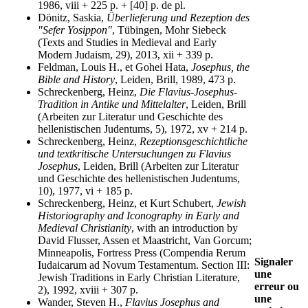
1986, viii + 225 p. + [40] p. de pl.
Dönitz, Saskia,
Überlieferung und Rezeption des
"Sefer Yosippon"
, Tübingen, Mohr Siebeck
(Texts and Studies in Medieval and Early
Modern Judaism, 29), 2013, xii + 339 p.
Feldman, Louis H., et Gohei Hata,
Josephus, the
Bible and History
, Leiden, Brill, 1989, 473 p.
Schreckenberg, Heinz,
Die Flavius-Josephus-
Tradition in Antike und Mittelalter
, Leiden, Brill
(Arbeiten zur Literatur und Geschichte des
hellenistischen Judentums, 5), 1972, xv + 214 p.
Schreckenberg, Heinz,
Rezeptionsgeschichtliche
und textkritische Untersuchungen zu Flavius
Josephus
, Leiden, Brill (Arbeiten zur Literatur
und Geschichte des hellenistischen Judentums,
10), 1977, vi + 185 p.
Schreckenberg, Heinz, et Kurt Schubert,
Jewish
Historiography and Iconography in Early and
Medieval Christianity
, with an introduction by
David Flusser, Assen et Maastricht, Van Gorcum;
Minneapolis, Fortress Press (Compendia Rerum
Signaler
Iudaicarum ad Novum Testamentum. Section III:
une
Jewish Traditions in Early Christian Literature,
erreur ou
2), 1992, xviii + 307 p.
une
Wander, Steven H.,
Flavius Josephus and