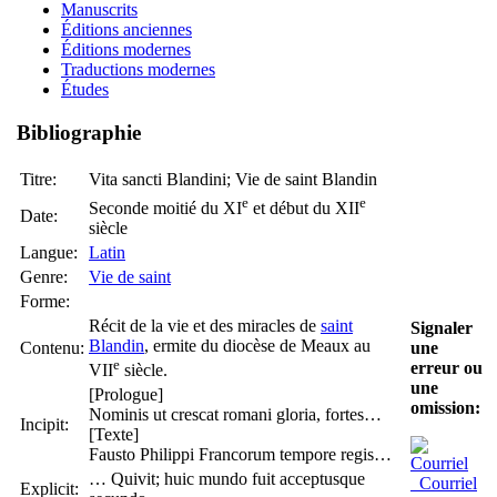
Manuscrits
Éditions anciennes
Éditions modernes
Traductions modernes
Études
Bibliographie
Titre:
Vita sancti Blandini; Vie de saint Blandin
e
e
Seconde moitié du XI
et début du XII
Date:
siècle
Langue:
Latin
Genre:
Vie de saint
Forme:
Récit de la vie et des miracles de
saint
Signaler
Blandin
, ermite du diocèse de Meaux au
Contenu:
une
e
erreur ou
VII
siècle.
une
[Prologue]
omission:
Nominis ut crescat romani gloria, fortes…
Incipit:
[Texte]
Fausto Philippi Francorum tempore regis…
… Quivit; huic mundo fuit acceptusque
Courriel
Explicit: