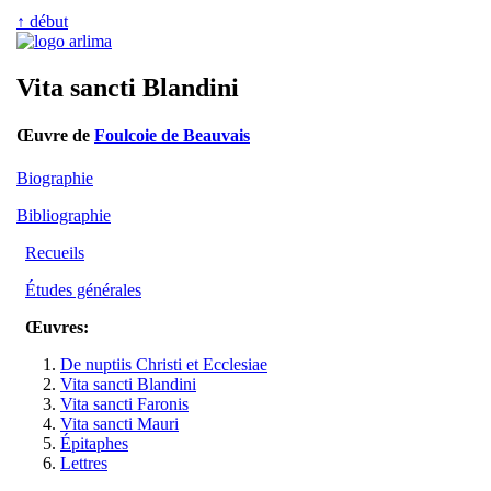
↑ début
Vita sancti Blandini
Œuvre de
Foulcoie de Beauvais
Biographie
Bibliographie
Recueils
Études générales
Œuvres:
De nuptiis Christi et Ecclesiae
Vita sancti Blandini
Vita sancti Faronis
Vita sancti Mauri
Épitaphes
Lettres