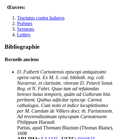
Œuvres:
Tractatus contra Iudaeos
Poèmes
Sermons
Lettres
Bibliographie
Recueils anciens
D. Fulberti Carnotensis episcopi antiquissimi
opera varia. Ex M. S. cod. biblioth. reg. coll.
Navarrae, et clarissim. virorum D. Petavii Senat.
Reg. et N. Fabri. Quae tam ad refutandas
hereses huius temporis, quàm ad Gallorum hist.
pertinent. Quibus adjicitur episcop. Carnot.
cathalogus. Cum notis et indice locupletissimo
per M. Carolum de Villiers doct. th. Parisiensem.
Ad reverendissimum episcopum Carnotensem
Philippum Hurault.
Parisis, apud Thomam Blazium (Thomas Blaise),
1608
ARLIMA:
EA3435
USTC:
6016615