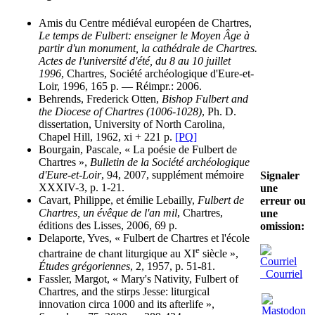
Amis du Centre médiéval européen de Chartres,
Le temps de Fulbert: enseigner le Moyen Âge à
partir d'un monument, la cathédrale de Chartres.
Actes de l'université d'été, du 8 au 10 juillet
1996
, Chartres, Société archéologique d'Eure-et-
Loir, 1996, 165 p. — Réimpr.: 2006.
Behrends, Frederick Otten,
Bishop Fulbert and
the Diocese of Chartres (1006-1028)
, Ph. D.
dissertation, University of North Carolina,
Chapel Hill, 1962, xi + 221 p.
[PQ]
Bourgain, Pascale, « La poésie de Fulbert de
Chartres »,
Bulletin de la Société archéologique
d'Eure-et-Loir
, 94, 2007, supplément mémoire
Signaler
XXXIV-3, p. 1-21.
une
Cavart, Philippe, et émilie Lebailly,
Fulbert de
erreur ou
Chartres, un évêque de l'an mil
, Chartres,
une
éditions des Lisses, 2006, 69 p.
omission:
Delaporte, Yves, « Fulbert de Chartres et l'école
e
chartraine de chant liturgique au XI
siècle »,
Études grégoriennes
, 2, 1957, p. 51-81.
Courriel
Fassler, Margot, « Mary's Nativity, Fulbert of
Chartres, and the stirps Jesse: liturgical
innovation circa 1000 and its afterlife »,