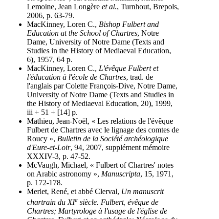
Lemoine, Jean Longère
et al.
, Turnhout, Brepols,
2006, p. 63-79.
MacKinney, Loren C.,
Bishop Fulbert and
Education at the School of Chartres
, Notre
Dame, University of Notre Dame (Texts and
Studies in the History of Mediaeval Education,
6), 1957, 64 p.
MacKinney, Loren C.,
L'évêque Fulbert et
l'éducation à l'école de Chartres
, trad. de
l'anglais par Colette François-Dive, Notre Dame,
University of Notre Dame (Texts and Studies in
the History of Mediaeval Education, 20), 1999,
iii + 51 + [14] p.
Mathieu, Jean-Noël, « Les relations de l'évêque
Fulbert de Chartres avec le lignage des comtes de
Roucy »,
Bulletin de la Société archéologique
d'Eure-et-Loir
, 94, 2007, supplément mémoire
XXXIV-3, p. 47-52.
McVaugh, Michael, « Fulbert of Chartres' notes
on Arabic astronomy »,
Manuscripta
, 15, 1971,
p. 172-178.
Merlet, René, et abbé Clerval,
Un manuscrit
e
chartrain du XI
siècle. Fulbert, évêque de
Chartres; Martyrologe à l'usage de l'église de