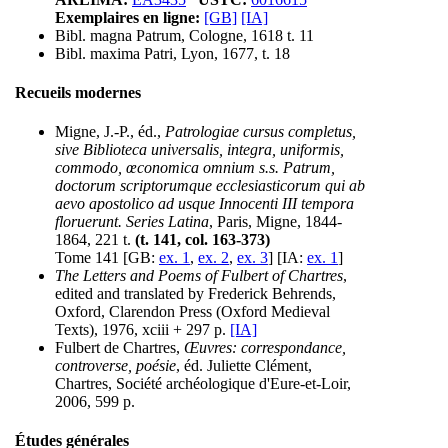
Exemplaires en ligne:
[GB]
[IA]
Bibl. magna Patrum, Cologne, 1618 t. 11
Bibl. maxima Patri, Lyon, 1677, t. 18
Recueils modernes
Migne, J.-P., éd.,
Patrologiae cursus completus,
sive Biblioteca universalis, integra, uniformis,
commodo, œconomica omnium s.s. Patrum,
doctorum scriptorumque ecclesiasticorum qui ab
aevo apostolico ad usque Innocenti III tempora
floruerunt. Series Latina
, Paris, Migne, 1844-
1864, 221 t.
(t. 141, col. 163-373)
Tome 141 [GB:
ex. 1
,
ex. 2
,
ex. 3
] [IA:
ex. 1
]
The Letters and Poems of Fulbert of Chartres
,
edited and translated by Frederick Behrends,
Oxford, Clarendon Press (Oxford Medieval
Texts), 1976, xciii + 297 p.
[IA]
Fulbert de Chartres,
Œuvres: correspondance,
controverse, poésie
, éd. Juliette Clément,
Chartres, Société archéologique d'Eure-et-Loir,
2006, 599 p.
Études générales