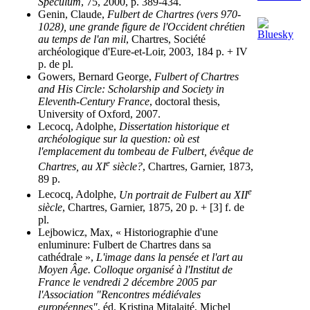
Speculum
, 75, 2000, p. 389-434.
Genin, Claude,
Fulbert de Chartres (vers 970-
1028), une grande figure de l'Occident chrétien
au temps de l'an mil
, Chartres, Société
archéologique d'Eure-et-Loir, 2003, 184 p. + IV
p. de pl.
Gowers, Bernard George,
Fulbert of Chartres
and His Circle: Scholarship and Society in
Eleventh-Century France
, doctoral thesis,
University of Oxford, 2007.
Lecocq, Adolphe,
Dissertation historique et
archéologique sur la question: où est
l'emplacement du tombeau de Fulbert, évêque de
e
Chartres, au XI
siècle?
, Chartres, Garnier, 1873,
89 p.
e
Lecocq, Adolphe,
Un portrait de Fulbert au XII
siècle
, Chartres, Garnier, 1875, 20 p. + [3] f. de
pl.
Lejbowicz, Max, « Historiographie d'une
enluminure: Fulbert de Chartres dans sa
cathédrale »,
L'image dans la pensée et l'art au
Moyen Âge. Colloque organisé à l'Institut de
France le vendredi 2 décembre 2005 par
l'Association "Rencontres médiévales
européennes"
, éd. Kristina Mitalaité, Michel