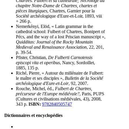
Chartres. Fulbert et sa cathédrale; Nécrologe du
chapitre Notre-Dame de Chartres, chartes et
pièces liturgiques
, Chartres, Garnier pour la
Société archéologique d'Eure-et-Loir, 1893, viii
+ 266 p.
Nemerkényi, Elöd, « Latin grammar in the
cathedral school: Fulbert of Chartres, Bonipert of
Pécs, and the way of a lost Priscian manuscript »,
Quidditas: Journal of the Rocky Mountain
Medieval and Renaissance Association
, 22, 201,
p. 39-54.
Pfister, Christian,
De Fulberti Carnotensis
episcopi vita et operibus
, Nancy, Sordoillet,
1885, 135 p.
Riché, Pierre, « Autour du millénaire de Fulbert:
le maître et ses disciples »,
Bulletin de la Société
archéologique d'Eure-et-Loir
, 92, 2007.
Rouche, Michel, éd.,
Fulbert de Chartres,
précurseur de l'Europe médiévale?
, Paris, PUPS
(Cultures et civilisations médiévales, 43), 2008,
343 p.
ISBN:
9782840505747
Dictionnaires et encyclopédies