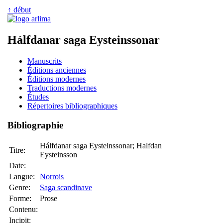
↑ début
Hálfdanar saga Eysteinssonar
Manuscrits
Éditions anciennes
Éditions modernes
Traductions modernes
Études
Répertoires bibliographiques
Bibliographie
Hálfdanar saga Eysteinssonar; Halfdan
Titre:
Eysteinsson
Date:
Langue:
Norrois
Genre:
Saga scandinave
Forme:
Prose
Contenu:
Incipit: