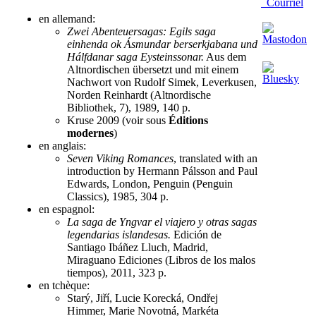
Courriel
en allemand:
Zwei Abenteuersagas: Egils saga
einhenda ok Ásmundar berserkjabana und
Hálfdanar saga Eysteinssonar.
Aus dem
Altnordischen übersetzt und mit einem
Nachwort von Rudolf Simek, Leverkusen,
Norden Reinhardt (Altnordische
Bibliothek, 7), 1989, 140 p.
Kruse 2009 (voir sous
Éditions
modernes
)
en anglais:
Seven Viking Romances
, translated with an
introduction by Hermann Pálsson and Paul
Edwards, London, Penguin (Penguin
Classics), 1985, 304 p.
en espagnol:
La saga de Yngvar el viajero y otras sagas
legendarias islandesas.
Edición de
Santiago Ibáñez Lluch, Madrid,
Miraguano Ediciones (Libros de los malos
tiempos), 2011, 323 p.
en tchèque:
Starý, Jiří, Lucie Korecká, Ondřej
Himmer, Marie Novotná, Markéta