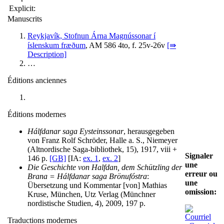
Explicit:
Manuscrits
Reykjavík, Stofnun Árna Magnússonar í
íslenskum fræðum
, AM 586 4to, f. 25v-26v
[⇛
Description]
…
Éditions anciennes
Éditions modernes
Hálfdanar saga Eysteinssonar
, herausgegeben
von Franz Rolf Schröder, Halle a. S., Niemeyer
(Altnordische Saga-bibliothek, 15), 1917, viii +
Signaler
146 p.
[GB]
[IA:
ex. 1
,
ex. 2
]
une
Die Geschichte von Halfdan, dem Schützling der
erreur ou
Brana = Hálfdanar saga Brönufóstra
:
une
Übersetzung und Kommentar [von] Mathias
omission:
Kruse, München, Utz Verlag (Münchner
nordistische Studien, 4), 2009, 197 p.
Traductions modernes