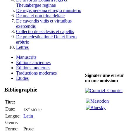
Theutabergae reginae
De regis persona et regio ministerio
De una et non trina deitate
De cavendis vitiis et virtutibus
exercendis
Collectio de ecclesiis et capellis
De praedestinatione Dei et libero
arbitrio
Lettres
Manuscrits
Éditions anciennes
Éditions modernes
Traductions modernes
Signaler une erreur
Études
ou une omission:
Bibliographie
Courriel
Titre:
e
Date:
IX
siècle
Langue:
Latin
Genre:
Forme:
Prose