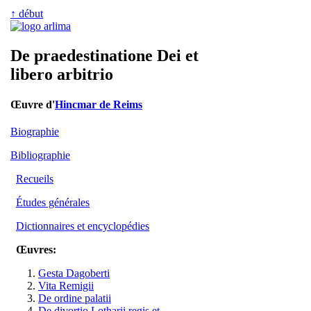
↑ début
De praedestinatione Dei et
libero arbitrio
Œuvre d'
Hincmar de Reims
Biographie
Bibliographie
Recueils
Études générales
Dictionnaires et encyclopédies
Œuvres:
Gesta Dagoberti
Vita Remigii
De ordine palatii
De divortio Lotharii regis et