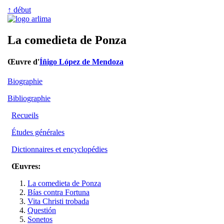
↑ début
La comedieta de Ponza
Œuvre d'
Íñigo López de Mendoza
Biographie
Bibliographie
Recueils
Études générales
Dictionnaires et encyclopédies
Œuvres:
La comedieta de Ponza
Bías contra Fortuna
Vita Christi trobada
Questión
Sonetos