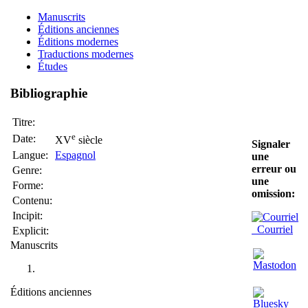
Manuscrits
Éditions anciennes
Éditions modernes
Traductions modernes
Études
Bibliographie
Titre:
e
Date:
XV
siècle
Signaler
Langue:
Espagnol
une
erreur ou
Genre:
une
Forme:
omission:
Contenu:
Incipit:
Courriel
Explicit:
Manuscrits
Éditions anciennes