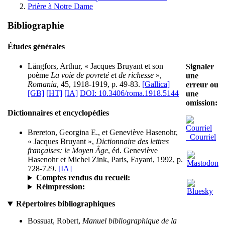
Prière à Notre Dame
Bibliographie
Études générales
Långfors, Arthur, « Jacques Bruyant et son
Signaler
poème
La voie de povreté et de richesse
»,
une
Romania
, 45, 1918-1919, p. 49-83.
[Gallica]
erreur ou
[GB]
[HT]
[IA]
DOI: 10.3406/roma.1918.5144
une
omission:
Dictionnaires et encyclopédies
Brereton, Georgina E., et Geneviève Hasenohr,
Courriel
« Jacques Bruyant »,
Dictionnaire des lettres
françaises: le Moyen Âge
, éd. Geneviève
Hasenohr et Michel Zink, Paris, Fayard, 1992, p.
728-729.
[IA]
Comptes rendus du recueil:
Réimpression:
Répertoires bibliographiques
Bossuat, Robert,
Manuel bibliographique de la