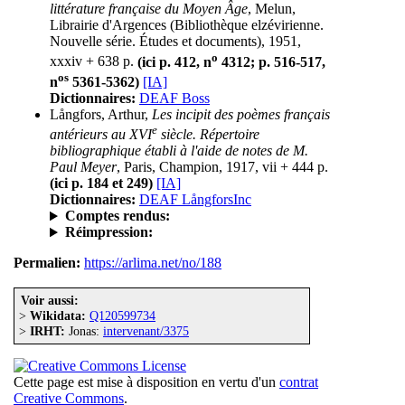
littérature française du Moyen Âge
, Melun,
Librairie d'Argences (Bibliothèque elzévirienne.
Nouvelle série. Études et documents), 1951,
o
xxxiv + 638 p.
(ici p. 412, n
4312; p. 516-517,
os
n
5361-5362)
[IA]
Dictionnaires:
DEAF Boss
Långfors, Arthur,
Les incipit des poèmes français
e
antérieurs au XVI
siècle. Répertoire
bibliographique établi à l'aide de notes de M.
Paul Meyer
, Paris, Champion, 1917, vii + 444 p.
(ici p. 184 et 249)
[IA]
Dictionnaires:
DEAF LångforsInc
Comptes rendus:
Réimpression:
Permalien:
https://arlima.net/no/188
Voir aussi:
>
Wikidata:
Q120599734
>
IRHT:
Jonas:
intervenant/3375
Cette page est mise à disposition en vertu d'un
contrat
Creative Commons
.