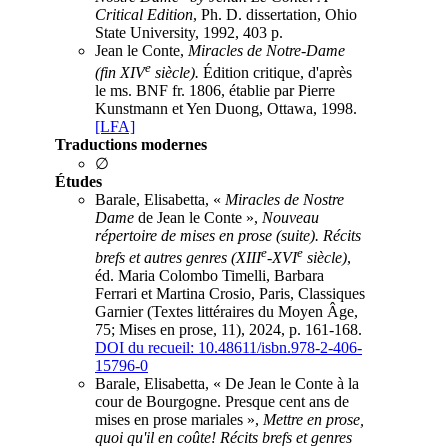
Critical Edition
, Ph. D. dissertation, Ohio
State University, 1992, 403 p.
Jean le Conte,
Miracles de Notre-Dame
e
(fin XIV
siècle).
Édition critique, d'après
le ms. BNF fr. 1806, établie par Pierre
Kunstmann et Yen Duong, Ottawa, 1998.
[LFA]
Traductions modernes
∅
Études
Barale, Elisabetta, «
Miracles de Nostre
Dame
de Jean le Conte »,
Nouveau
répertoire de mises en prose (suite). Récits
e
e
brefs et autres genres (XIII
-XVI
siècle)
,
éd. Maria Colombo Timelli, Barbara
Ferrari et Martina Crosio, Paris, Classiques
Garnier (Textes littéraires du Moyen Âge,
75; Mises en prose, 11), 2024, p. 161-168.
DOI du recueil: 10.48611/isbn.978-2-406-
15796-0
Barale, Elisabetta, « De Jean le Conte à la
cour de Bourgogne. Presque cent ans de
mises en prose mariales »,
Mettre en prose,
quoi qu'il en coûte! Récits brefs et genres