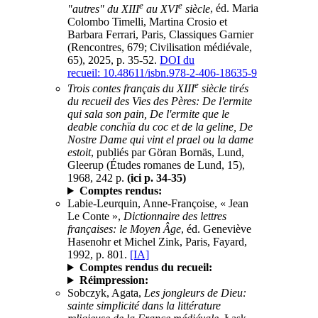
e
e
"autres" du XIII
au XVI
siècle
, éd. Maria
Colombo Timelli, Martina Crosio et
Barbara Ferrari, Paris, Classiques Garnier
(Rencontres, 679; Civilisation médiévale,
65), 2025, p. 35-52.
DOI du
recueil: 10.48611/isbn.978-2-406-18635-9
e
Trois contes français du XIII
siècle tirés
du recueil des Vies des Pères: De l'ermite
qui sala son pain, De l'ermite que le
deable conchïa du coc et de la geline, De
Nostre Dame qui vint el prael ou la dame
estoit
, publiés par Göran Bornäs, Lund,
Gleerup (Études romanes de Lund, 15),
1968, 242 p.
(ici p. 34-35)
Comptes rendus:
Labie-Leurquin, Anne-Françoise, « Jean
Le Conte »,
Dictionnaire des lettres
françaises: le Moyen Âge
, éd. Geneviève
Hasenohr et Michel Zink, Paris, Fayard,
1992, p. 801.
[IA]
Comptes rendus du recueil:
Réimpression:
Sobczyk, Agata,
Les jongleurs de Dieu:
sainte simplicité dans la littérature