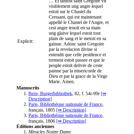
… Et tantost saint Gregoire vit
visiblement ung angre lequel
estoit sur le Chastel du
Cressant, qui est maintenant
appellé le Chastel de l'Angre, et
cest angre tenoit en sa main
ung glaive lequel estoit tout
plain de sang et le metoit en sa
Explicit:
gainne. Adonc saint Gregoire
par la revelacion divine si
entendit que celle pestilence et
torment estoit passee et que le
peuple estoit delivre de ceste
painne par la misericorde de
Dieu et par la grace de la Virge
Marie. Amen.
Manuscrits
Bern, Burgerbibliothek
, 82, f. 54r-99r
[⇛
Description]
Paris, Bibliothèque nationale de France
,
français, 1805
[⇛ Description]
Paris, Bibliothèque nationale de France
,
français, 1806
[⇛ Description]
Éditions anciennes
Miracles Nostre Dame