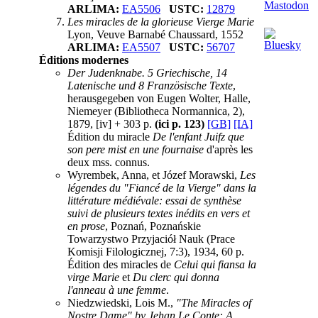
ARLIMA:
EA5506
USTC:
12879
Les miracles de la glorieuse Vierge Marie
Lyon, Veuve Barnabé Chaussard, 1552
ARLIMA:
EA5507
USTC:
56707
Éditions modernes
Der Judenknabe. 5 Griechische, 14
Latenische und 8 Französische Texte
,
herausgegeben von Eugen Wolter, Halle,
Niemeyer (Bibliotheca Normannica, 2),
1879, [iv] + 303 p.
(ici p. 123)
[GB]
[IA]
Édition du miracle
De l'enfant Juifz que
son pere mist en une fournaise
d'après les
deux mss. connus.
Wyrembek, Anna, et Józef Morawski,
Les
légendes du "Fiancé de la Vierge" dans la
littérature médiévale: essai de synthèse
suivi de plusieurs textes inédits en vers et
en prose
, Poznań, Poznańskie
Towarzystwo Przyjaciół Nauk (Prace
Komisji Filologicznej, 7:3), 1934, 60 p.
Édition des miracles de
Celui qui fiansa la
virge Marie
et
Du clerc qui donna
l'anneau à une femme
.
Niedzwiedski, Lois M.,
"The Miracles of
Nostre Dame" by Jehan Le Conte: A