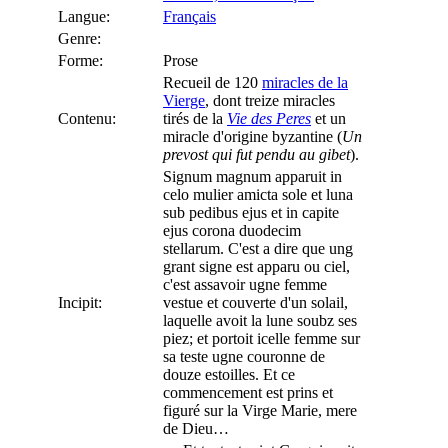
Langue:
Français
Genre:
Forme:
Prose
Recueil de 120
miracles de la
Vierge
, dont treize miracles
Contenu:
tirés de la
Vie des Peres
et un
miracle d'origine byzantine (
Un
prevost qui fut pendu au gibet
).
Signum magnum apparuit in
celo mulier amicta sole et luna
sub pedibus ejus et in capite
ejus corona duodecim
stellarum. C'est a dire que ung
grant signe est apparu ou ciel,
c'est assavoir ugne femme
Incipit:
vestue et couverte d'un solail,
laquelle avoit la lune soubz ses
piez; et portoit icelle femme sur
sa teste ugne couronne de
douze estoilles. Et ce
commencement est prins et
figuré sur la Virge Marie, mere
de Dieu…