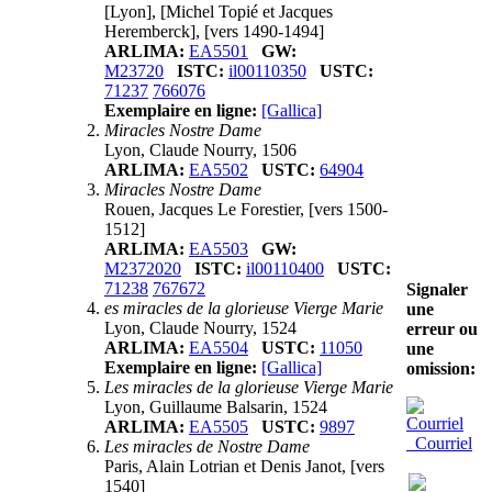
[Lyon], [Michel Topié et Jacques
Heremberck], [vers 1490-1494]
ARLIMA:
EA5501
GW:
M23720
ISTC:
il00110350
USTC:
71237
766076
Exemplaire en ligne:
[Gallica]
Miracles Nostre Dame
Lyon, Claude Nourry, 1506
ARLIMA:
EA5502
USTC:
64904
Miracles Nostre Dame
Rouen, Jacques Le Forestier, [vers 1500-
1512]
ARLIMA:
EA5503
GW:
M2372020
ISTC:
il00110400
USTC:
71238
767672
Signaler
es miracles de la glorieuse Vierge Marie
une
Lyon, Claude Nourry, 1524
erreur ou
ARLIMA:
EA5504
USTC:
11050
une
Exemplaire en ligne:
[Gallica]
omission:
Les miracles de la glorieuse Vierge Marie
Lyon, Guillaume Balsarin, 1524
ARLIMA:
EA5505
USTC:
9897
Courriel
Les miracles de Nostre Dame
Paris, Alain Lotrian et Denis Janot, [vers
1540]