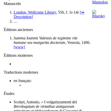
Manuscrits
London, Wellcome Library
, 556, f. 1r-14r
[⇛
Description]
…
Éditions anciennes
Summa Ioannis Valensis de regimine vite
humane seu margarita doctorum
, Venezia, 1496.
[www]
Éditions modernes
Traductions modernes
en français:
Études
Scolari, Antonio, « I volgarizzamenti del
Breviloquium de virtutibus antiquorum
principum et philosophorum
di Giovanni di