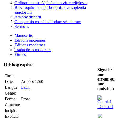
Ordinarium seu Alphabetum vitae religiosae
Breviloquium de philosophia sive sapientia
sanctorum
Ars praedicandi
Comparatio mundi ad ludum schakarum
Sermons
Manuscrits
Éditions anciennes
Éditions modernes
Traductions modernes
Études
Bibliographie
Signaler
une
Titre:
erreur ou
Date:
Années 1260
une
Langue:
Latin
omission:
Genre:
Forme:
Prose
Contenu:
Courriel
Incipit:
Explicit: