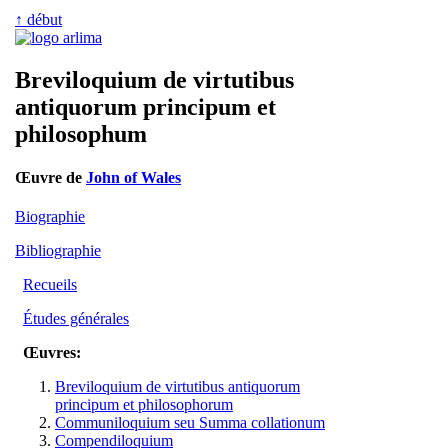
↑ début
Breviloquium de virtutibus
antiquorum principum et
philosophum
Œuvre de
John of Wales
Biographie
Bibliographie
Recueils
Études générales
Œuvres:
Breviloquium de virtutibus antiquorum
principum et philosophorum
Communiloquium seu Summa collationum
Compendiloquium