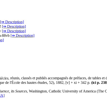
[⇛ Description]
82
[⇛ Description]
4v
[⇛ Description]
9a-88vb
[⇛ Description]
on]
iècles
, réunis, classés et publiés accompagnés de préfaces, de tables et
que de l'École des hautes études, 52), 1882, [v] + xi + 342 p.
(ici p. 238
luence, its Sources
, Washington, Catholic University of America (The C
IA]