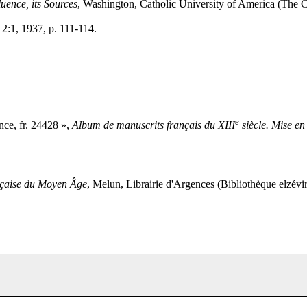
luence, its Sources
, Washington, Catholic University of America (The C
12:1, 1937, p. 111-114.
e
nce, fr. 24428 »,
Album de manuscrits français du XIII
siècle. Mise en
ançaise du Moyen Âge
, Melun, Librairie d'Argences (Bibliothèque elzévi