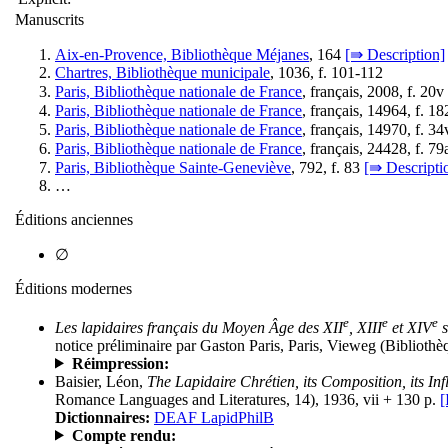
Manuscrits
Aix-en-Provence, Bibliothèque Méjanes
, 164
[⇛ Description]
Chartres, Bibliothèque municipale
, 1036, f. 101-112
Paris, Bibliothèque nationale de France
, français, 2008, f. 20v
Paris, Bibliothèque nationale de France
, français, 14964, f. 1
Paris, Bibliothèque nationale de France
, français, 14970, f. 3
Paris, Bibliothèque nationale de France
, français, 24428, f. 7
Paris, Bibliothèque Sainte-Geneviève
, 792, f. 83
[⇛ Descripti
…
Éditions anciennes
∅
Éditions modernes
e
e
e
Les lapidaires français du Moyen Âge des XII
, XIII
et XIV
s
notice préliminaire par Gaston Paris, Paris, Vieweg (Bibliothè
Réimpression:
Baisier, Léon,
The Lapidaire Chrétien, its Composition, its Inf
Romance Languages and Literatures, 14), 1936, vii + 130 p.
[
Dictionnaires:
DEAF LapidPhilB
Compte rendu: