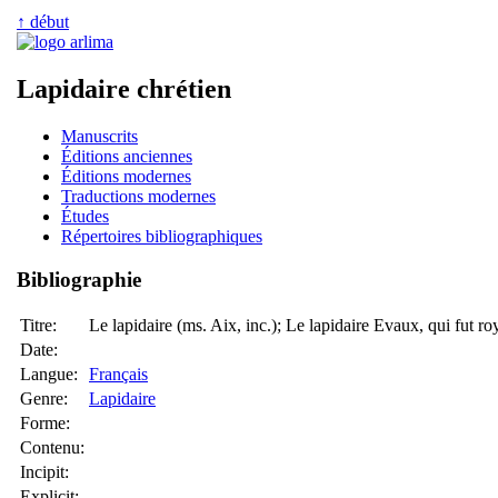
↑ début
Lapidaire chrétien
Manuscrits
Éditions anciennes
Éditions modernes
Traductions modernes
Études
Répertoires bibliographiques
Bibliographie
Titre:
Le lapidaire (ms. Aix, inc.); Le lapidaire Evaux, qui fut ro
Date:
Langue:
Français
Genre:
Lapidaire
Forme:
Contenu:
Incipit:
Explicit: