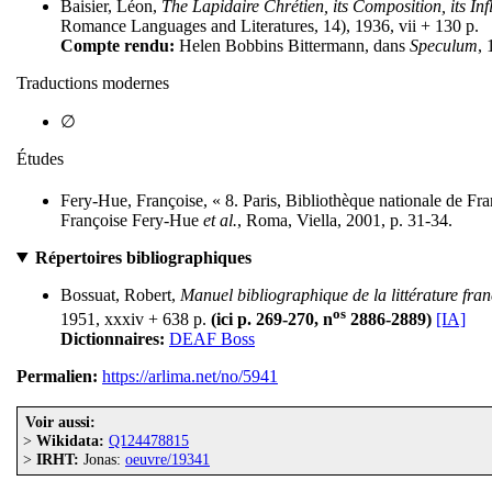
Baisier, Léon,
The Lapidaire Chrétien, its Composition, its Inf
Romance Languages and Literatures, 14), 1936, vii + 130 p.
Compte rendu:
Helen Bobbins Bittermann, dans
Speculum
, 
Traductions modernes
∅
Études
Fery-Hue, Françoise, « 8. Paris, Bibliothèque nationale de Fra
Françoise Fery-Hue
et al.
, Roma, Viella, 2001, p. 31-34.
Répertoires bibliographiques
Bossuat, Robert,
Manuel bibliographique de la littérature fr
os
1951, xxxiv + 638 p.
(ici p. 269-270, n
2886-2889)
[IA]
Dictionnaires:
DEAF Boss
Permalien:
https://arlima.net/no/5941
Voir aussi:
>
Wikidata:
Q124478815
>
IRHT:
Jonas:
oeuvre/19341