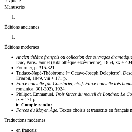
Explicit:
Manuscrits
Éditions anciennes
Éditions modernes
Ancien théâtre françois ou collection des ouvrages dramatique
Duc, Paris, Jannet (Bibliothèque elzévirienne), 1854, xx + 404
Fournier, p. 315-321.
Tridace-Napé-Théobrome [= Octave-Joseph Delepierre],
Desc
Eriarbil, 1849, viii + 171 p.
Farce nouvelle [du Cousturier, etc.]. Farce nouvelle très bonn
romanica, 301-302), 1924.
Philipot, Emmanuel,
Trois farces du recueil de Londres: Le Co
ix + 171 p.
Compte rendu:
Farces du Moyen Âge.
Textes choisis et transcrits en françai
Traductions modernes
en français: