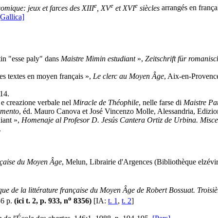
e
e
e
omique: jeux et farces des XIII
, XV
et XVI
siècles
arrangés en frança
[Gallica]
tin "esse paly" dans
Maistre Mimin estudiant
»,
Zeitschrift für romanisc
es textes en moyen français »,
Le clerc au Moyen Âge
, Aix-en-Provenc
14.
 e creazione verbale nel
Miracle de Théophile
, nelle farse di
Maistre Pa
imento
, éd. Mauro Canova et José Vincenzo Molle, Alessandria, Edizion
iant »,
Homenaje al Profesor D. Jesús Cantera Ortiz de Urbina. Misce
.
ançaise du Moyen Âge
, Melun, Librairie d'Argences (Bibliothèque elzévi
ue de la littérature française du Moyen Âge de Robert Bossuat. Trois
o
36 p.
(ici t. 2, p. 933, n
8356)
[IA:
t. 1
,
t. 2
]