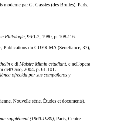
is moderne par G. Gassies (des Brulies), Paris,
he Philologie
, 96:1-2, 1980, p. 108-116.
e, Publications du CUER MA (Senefiance, 37),
thelin
e di
Maistre Mimin estudiant
, e nell'opera
i dell'Orso, 2004, p. 61-101.
lánea ofrecida por sus compañeros y
rienne. Nouvelle série. Études et documents),
ième supplément (1960-1980)
, Paris, Centre