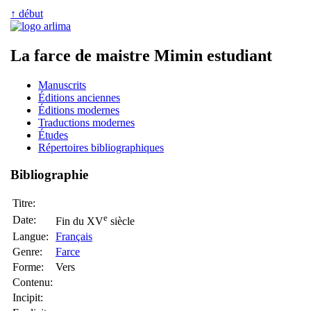
↑ début
La farce de maistre Mimin estudiant
Manuscrits
Éditions anciennes
Éditions modernes
Traductions modernes
Études
Répertoires bibliographiques
Bibliographie
Titre:
e
Date:
Fin du XV
siècle
Langue:
Français
Genre:
Farce
Forme:
Vers
Contenu:
Incipit: