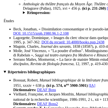
Anthologie du théâtre français du Moyen Âge. Théâtre c
Delagrave (Pallas), 1925, xvi + 456 p.
(ici p. 231-260)
Réimpression:
Études
Beck, Jonathan, « Dissimilation consonantique et le pseudo-la
DOI: 10.1515/zrph.1980.96.1-2.108
Lagorgette, Dominique, « Images du clerc obscur dans quelqu
1995, p. 347-362.
DOI du recueil: 10.4000/books.pup.2438
Magnin, Charles,
Journal des savants
, 1838 (1858?), p. 410-4
Molle, José Vincenzo, « "La poudre d'oribus". Mistilinguismo
di Rabelais »,
Saggi sul teatro europeo fra Medioevo e Rinasc
Serrano Mañes, Montserrat, « La farce de maistre Mimin estud
discípulos
,
Revista de filología francesa
, 12, 1997, p. 419-430
Répertoires bibliographiques
Bossuat, Robert,
Manuel bibliographique de la littérature fr
os
1951, xxxiv + 638 p.
(ici p. 574, n
5900-5901)
[IA]
Dictionnaires:
DEAF Boss
Vielliard, Françoise, et Jacques Monfrin,
Manuel bibliographiq
national de la recherche scientifique, 1986-1991, 2 t., xii + 11
Dictionnaires:
DEAF Boss2