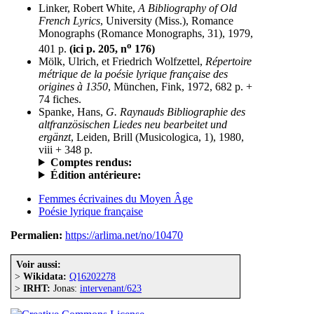
Linker, Robert White,
A Bibliography of Old
French Lyrics
, University (Miss.), Romance
Monographs (Romance Monographs, 31), 1979,
o
401 p.
(ici p. 205, n
176)
Mölk, Ulrich, et Friedrich Wolfzettel,
Répertoire
métrique de la poésie lyrique française des
origines à 1350
, München, Fink, 1972, 682 p. +
74 fiches.
Spanke, Hans,
G. Raynauds Bibliographie des
altfranzösischen Liedes neu bearbeitet und
ergänzt
, Leiden, Brill (Musicologica, 1), 1980,
viii + 348 p.
Comptes rendus:
Édition antérieure:
Femmes écrivaines du Moyen Âge
Poésie lyrique française
Permalien:
https://arlima.net/no/10470
Voir aussi:
>
Wikidata:
Q16202278
>
IRHT:
Jonas:
intervenant/623