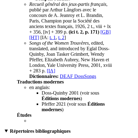
Recueil général des jeux-partis français
,
publié par Arthur Långfors avec le
concours de A. Jeanroy et L. Brandin,
Paris, Champion pour la Société des
anciens textes français, 1926, 2 t., viii + lx
+ 356, [iv] + 399 p.
(ici t. 2, p. 171)
[GB]
[HT]
[IA:
t. 1
,
t. 2
]
Songs of the Women Trouvères
, edited,
translated, and introduced by Eglal Doss-
Quinby, Joan Tasker Grimbert, Wendy
Pfeffer, Elizabeth Aubrey, New Haven et
London, Yale University Press, 2001, xviii
+ 283 p.
[IA]
Dictionnaires:
DEAF DossSongs
Traductions modernes
en anglais:
Doss-Quinby 2001 (voir sous
Éditions modernes
)
Pfeffer 2021 (voir sous
Éditions
modernes
)
Études
Répertoires bibliographiques