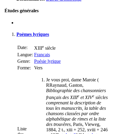
Études générales
Poèmes lyriques
e
Date:
XIII
siècle
Langue:
Français
Genre:
Poésie lyrique
Forme:
Vers
Je vous proi, dame Maroie (
R
Raynaud, Gaston,
Bibliographie des chansonniers
e
e
français des XIII
et XIV
siècles
comprenant la description de
tous les manuscrits, la table des
chansons classées par ordre
alphabétique de rimes et la liste
des trouvères
, Paris, Vieweg,
Liste
1884, 2 t., xiii + 252, xviii + 246