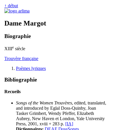
↑ début
Dame Margot
Biographie
e
XIII
siècle
Trouvère française
Poèmes lyriques
Bibliographie
Recueils
Songs of the Women Trouvères
, edited, translated,
and introduced by Eglal Doss-Quinby, Joan
Tasker Grimbert, Wendy Pfeffer, Elizabeth
Aubrey, New Haven et London, Yale University
Press, 2001, xviii + 283 p.
[IA]
Dictionnaires:
DEAF DossSongs