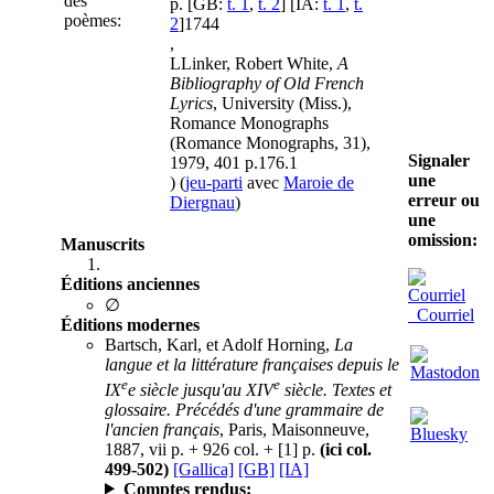
des
p. [GB:
t. 1
,
t. 2
] [IA:
t. 1
,
t.
poèmes:
2
]
1744
,
L
Linker, Robert White,
A
Bibliography of Old French
Lyrics
, University (Miss.),
Romance Monographs
(Romance Monographs, 31),
Signaler
1979, 401 p.
176.1
une
) (
jeu-parti
avec
Maroie de
erreur ou
Diergnau
)
une
omission:
Manuscrits
Éditions anciennes
∅
Courriel
Éditions modernes
Bartsch, Karl, et Adolf Horning,
La
langue et la littérature françaises depuis le
e
e
IX
e siècle jusqu'au XIV
siècle. Textes et
glossaire. Précédés d'une grammaire de
l'ancien français
, Paris, Maisonneuve,
1887, vii p. + 926 col. + [1] p.
(ici col.
499-502)
[Gallica]
[GB]
[IA]
Comptes rendus: