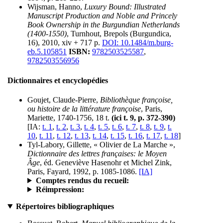
Wijsman, Hanno,
Luxury Bound: Illustrated
Manuscript Production and Noble and Princely
Book Ownership in the Burgundian Netherlands
(1400-1550)
, Turnhout, Brepols (Burgundica,
16), 2010, xiv + 717 p.
DOI: 10.1484/m.burg-
eb.5.105851
ISBN:
9782503525587
,
9782503556956
Dictionnaires et encyclopédies
Goujet, Claude-Pierre,
Bibliothèque françoise,
ou histoire de la littérature françoise
, Paris,
Mariette, 1740-1756, 18 t.
(ici t. 9, p. 372-390)
[IA:
t. 1
,
t. 2
,
t. 3
,
t. 4
,
t. 5
,
t. 6
,
t. 7
,
t. 8
,
t. 9
,
t.
10
,
t. 11
,
t. 12
,
t. 13
,
t. 14
,
t. 15
,
t. 16
,
t. 17
,
t. 18
]
Tyl-Labory, Gillette, « Olivier de La Marche »,
Dictionnaire des lettres françaises: le Moyen
Âge
, éd. Geneviève Hasenohr et Michel Zink,
Paris, Fayard, 1992, p. 1085-1086.
[IA]
Comptes rendus du recueil:
Réimpression:
Répertoires bibliographiques