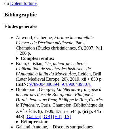
du
Dolent fortuné
.
Bibliographie
Études générales
Attwood, Catherine,
Fortune la contrefaite.
L'envers de l'écriture médiévale
, Paris,
Champion (Études christiniennes, 9), 2007, [vi]
+ 206 p.
Comptes rendus:
Bratu, Cristian,
"Je, auteur de ce livre".
L'affirmation de soi chez les historiens de
l'Antiquité à la fin du Moyen Âge
, Leiden, Brill
(Later Medieval Europe, 20), 2019, xii + 830 p.
ISBN:
9789004380394
,
9789004398078
Doutrepont, Georges,
La littérature française à
la cour des ducs de Bourgogne: Philippe le
Hardi, Jean sans Peur, Philippe le Bon, Charles
le Téméraire
, Paris, Champion (Bibliothèque du
e
XV
siècle, 8), 1909, lxviii + 544 p.
(ici p. 445-
448)
[Gallica]
[GB]
[HT]
[IA]
Réimpression:
Galland, Antoine, « Discours sur quelques