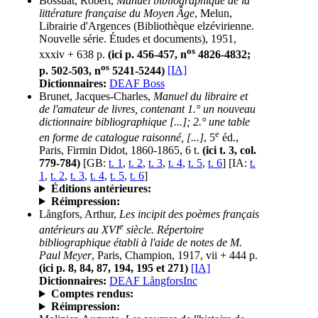
Bossuat, Robert,
Manuel bibliographique de la
littérature française du Moyen Âge
, Melun,
Librairie d'Argences (Bibliothèque elzévirienne.
Nouvelle série. Études et documents), 1951,
os
xxxiv + 638 p.
(ici p. 456-457, n
4826-4832;
os
p. 502-503, n
5241-5244)
[IA]
Dictionnaires:
DEAF Boss
Brunet, Jacques-Charles,
Manuel du libraire et
de l'amateur de livres, contenant 1.° un nouveau
dictionnaire bibliographique [...]; 2.° une table
e
en forme de catalogue raisonné, [...]
, 5
éd.,
Paris, Firmin Didot, 1860-1865, 6 t.
(ici t. 3, col.
779-784)
[GB:
t. 1
,
t. 2
,
t. 3
,
t. 4
,
t. 5
,
t. 6
] [IA:
t.
1
,
t. 2
,
t. 3
,
t. 4
,
t. 5
,
t. 6
]
Éditions antérieures:
Réimpression:
Långfors, Arthur,
Les incipit des poèmes français
e
antérieurs au XVI
siècle. Répertoire
bibliographique établi à l'aide de notes de M.
Paul Meyer
, Paris, Champion, 1917, vii + 444 p.
(ici p. 8, 84, 87, 194, 195 et 271)
[IA]
Dictionnaires:
DEAF LångforsInc
Comptes rendus:
Réimpression: