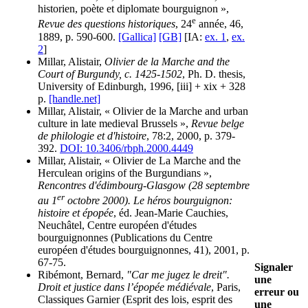
historien, poète et diplomate bourguignon »,
e
Revue des questions historiques
, 24
année, 46,
1889, p. 590-600.
[Gallica]
[GB]
[IA:
ex. 1
,
ex.
2
]
Millar, Alistair,
Olivier de la Marche and the
Court of Burgundy, c. 1425-1502
, Ph. D. thesis,
University of Edinburgh, 1996, [iii] + xix + 328
p.
[handle.net]
Millar, Alistair, « Olivier de la Marche and urban
culture in late medieval Brussels »,
Revue belge
de philologie et d'histoire
, 78:2, 2000, p. 379-
392.
DOI: 10.3406/rbph.2000.4449
Millar, Alistair, « Olivier de La Marche and the
Herculean origins of the Burgundians »,
Rencontres d'édimbourg-Glasgow (28 septembre
er
au 1
octobre 2000). Le héros bourguignon:
histoire et épopée
, éd. Jean-Marie Cauchies,
Neuchâtel, Centre européen d'études
bourguignonnes (Publications du Centre
européen d'études bourguignonnes, 41), 2001, p.
67-75.
Signaler
Ribémont, Bernard,
"Car me jugez le dreit".
une
Droit et justice dans l’épopée médiévale
, Paris,
erreur ou
Classiques Garnier (Esprit des lois, esprit des
une