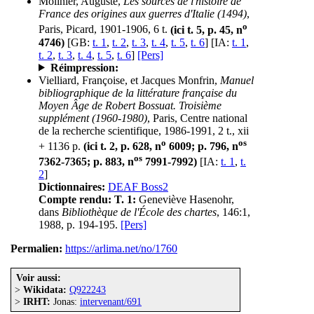
Molinier, Auguste,
Les sources de l'histoire de
France des origines aux guerres d'Italie (1494)
,
o
Paris, Picard, 1901-1906, 6 t.
(ici t. 5, p. 45, n
4746)
[GB:
t. 1
,
t. 2
,
t. 3
,
t. 4
,
t. 5
,
t. 6
] [IA:
t. 1
,
t. 2
,
t. 3
,
t. 4
,
t. 5
,
t. 6
]
[Pers]
Réimpression:
Vielliard, Françoise, et Jacques Monfrin,
Manuel
bibliographique de la littérature française du
Moyen Âge de Robert Bossuat. Troisième
supplément (1960-1980)
, Paris, Centre national
de la recherche scientifique, 1986-1991, 2 t., xii
o
os
+ 1136 p.
(ici t. 2, p. 628, n
6009; p. 796, n
os
7362-7365; p. 883, n
7991-7992)
[IA:
t. 1
,
t.
2
]
Dictionnaires:
DEAF Boss2
Compte rendu:
T. 1:
Geneviève Hasenohr,
dans
Bibliothèque de l'École des chartes
, 146:1,
1988, p. 194-195.
[Pers]
Permalien:
https://arlima.net/no/1760
Voir aussi:
>
Wikidata:
Q922243
>
IRHT:
Jonas:
intervenant/691