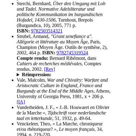
Sterchi, Bernhard,
Über den Umgang mit Lob
und Tadel. Normative Adelsliteratur und
politische Kommunikation im burgundischen
Hofadel, 1430-1506
, Turnhout, Brepols
(Burgundica, 10), 2005, 771 p.
ISBN:
9782503514321
Strubel, Armand,
"Grant senefiance a".
Allégorie et littérature au Moyen Âge
, Paris,
Champion (Moyen Âge. Outils de synthèse, 2),
2002, 464 p.
ISBN:
9782745319524
Compte rendu:
Bernard Ribémont, dans
Cahiers de recherches médiévales
, Comptes
rendus, 2002.
[Rev]
Réimpression:
Vale, Malcolm,
War and Chivalry: Warfare and
Aristocratic Culture in England, France and
Burgundy at the End of the Middle Ages
, Athens,
University of Georgia Press, 1981, x + 206 p.
[IA]
Vanderheiden, J. F., « J.-B. Houwaert en Olivier
de la Marche »,
Tijdschrift voor nederlandsche
taal en letterkunde
, 51, 1932, p. 49-64.
Venckeleer, Theo, « La Marche, chroniqueur
et/ou rhétoriqueur? »,
Le moyen français
, 34,
1994, p. 219-220.