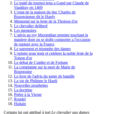
Le traité du tournoi tenu a Gand par Claude de
Vauldray en 1469
L'estat de la maison du duc Charles de
Bourgoingne dit le Hardy
Memorial sur la feste de la Thoison d'or
Le chevalier deliberé
Les memoires
L'advis au roy Maximilian premier touchant la
maniere dont on se doibt comporter a l'occasion
de rupture avec la France
Le parement et triomphe des dames
L'epistre pour tenir et celebrer la noble feste de la
Toison d'or
Le debat de Cuidier et de Fortune
La complainte sur la mort de Marie de
Bourgogne
Le livre de l'advis du gaige de bataille
La vie de Philippe le Hardi
Nouvelles propheties
La doctrine
Prière à la Vierge
Rondel
Huitain
Certains lui ont attribué à tort
Le chevalier aus dames