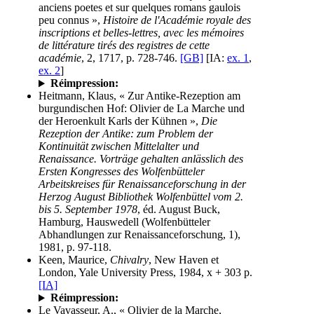
anciens poetes et sur quelques romans gaulois
peu connus »,
Histoire de l'Académie royale des
inscriptions et belles-lettres, avec les mémoires
de littérature tirés des registres de cette
académie
, 2, 1717, p. 728-746.
[GB]
[IA:
ex. 1
,
ex. 2
]
Réimpression:
Heitmann, Klaus, « Zur Antike-Rezeption am
burgundischen Hof: Olivier de La Marche und
der Heroenkult Karls der Kühnen »,
Die
Rezeption der Antike: zum Problem der
Kontinuität zwischen Mittelalter und
Renaissance. Vorträge gehalten anlässlich des
Ersten Kongresses des Wolfenbütteler
Arbeitskreises für Renaissanceforschung in der
Herzog August Bibliothek Wolfenbüttel vom 2.
bis 5. September 1978
, éd. August Buck,
Hamburg, Hauswedell (Wolfenbütteler
Abhandlungen zur Renaissanceforschung, 1),
1981, p. 97-118.
Keen, Maurice,
Chivalry
, New Haven et
London, Yale University Press, 1984, x + 303 p.
[IA]
Réimpression:
Le Vavasseur, A., « Olivier de la Marche,