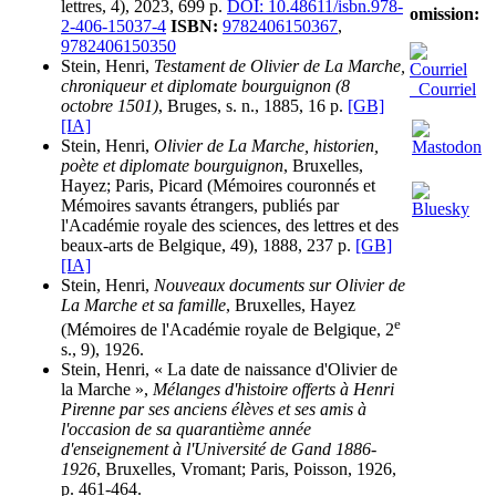
lettres, 4), 2023, 699 p.
DOI: 10.48611/isbn.978-
omission:
2-406-15037-4
ISBN:
9782406150367
,
9782406150350
Stein, Henri,
Testament de Olivier de La Marche,
chroniqueur et diplomate bourguignon (8
Courriel
octobre 1501)
, Bruges, s. n., 1885, 16 p.
[GB]
[IA]
Stein, Henri,
Olivier de La Marche, historien,
poète et diplomate bourguignon
, Bruxelles,
Hayez; Paris, Picard (Mémoires couronnés et
Mémoires savants étrangers, publiés par
l'Académie royale des sciences, des lettres et des
beaux-arts de Belgique, 49), 1888, 237 p.
[GB]
[IA]
Stein, Henri,
Nouveaux documents sur Olivier de
La Marche et sa famille
, Bruxelles, Hayez
e
(Mémoires de l'Académie royale de Belgique, 2
s., 9), 1926.
Stein, Henri, « La date de naissance d'Olivier de
la Marche »,
Mélanges d'histoire offerts à Henri
Pirenne par ses anciens élèves et ses amis à
l'occasion de sa quarantième année
d'enseignement à l'Université de Gand 1886-
1926
, Bruxelles, Vromant; Paris, Poisson, 1926,
p. 461-464.