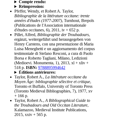
Compte rendu:
Réimpression:
Pfeffer, Wendy, et Robert A. Taylor,
Bibliographie de la littérature occitane: trente
années d'études (1977-2007)
, Turnhout, Brepols
(Publications de l'Association internationale
d'études occitanes, 6), 2011, iv + 652 p.
Pillet, Alfred,
Bibliographie der Troubadours
,
ergänzt, weitergeführt und herausgegeben von
Henry Carstens, con una presentazione di Maria
Luisa Meneghetti e un aggiornamento del corpus
testimoniale di Stefano Resconi, a cura di Paolo
Borsa e Roberto Tagliani, Milano, Ledizioni
(Medioevi. Monumenta, 1), 2013, xl + xliv +
518 p.
ISBN:
9788895994642
Éditions antérieures:
Taylor, Robert A.,
La littérature occitane du
Moyen Âge: bibliographie sélective et critique
,
Toronto et Buffalo, University of Toronto Press
(Toronto Medieval Bibliographies, 7), 1977, xv
+ 166 p.
Taylor, Robert A.,
A Bibliographical Guide to
the Troubadours and Old Occitan Literature
,
Kalamazoo, Medieval Institute Publications,
2015, xxiv + 565 p.