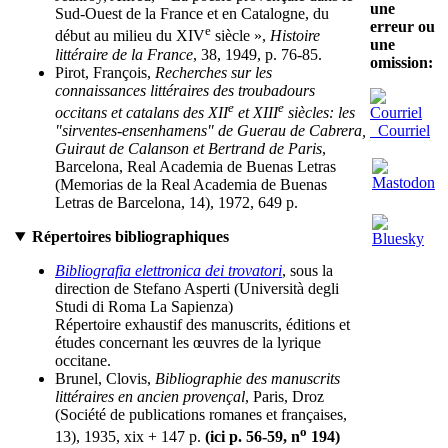
une
Sud-Ouest de la France et en Catalogne, du
erreur ou
e
début au milieu du XIV
siècle »,
Histoire
une
littéraire de la France
, 38, 1949, p. 76-85.
omission:
Pirot, François,
Recherches sur les
connaissances littéraires des troubadours
e
e
occitans et catalans des XII
et XIII
siècles: les
Courriel
"sirventes-ensenhamens" de Guerau de Cabrera,
Guiraut de Calanson et Bertrand de Paris
,
Barcelona, Real Academia de Buenas Letras
(Memorias de la Real Academia de Buenas
Letras de Barcelona, 14), 1972, 649 p.
Répertoires bibliographiques
Bibliografia elettronica dei trovatori
, sous la
direction de Stefano Asperti (Università degli
Studi di Roma La Sapienza)
Répertoire exhaustif des manuscrits, éditions et
études concernant les œuvres de la lyrique
occitane.
Brunel, Clovis,
Bibliographie des manuscrits
littéraires en ancien provençal
, Paris, Droz
(Société de publications romanes et françaises,
o
13), 1935, xix + 147 p.
(ici p. 56-59, n
194)