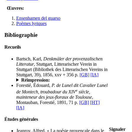
Œuvres:
Ensenhamen del guarso
Poèmes lyriques
Bibliographie
Recueils
Bartsch, Karl,
Denkmäler der provenzalischen
Litteratur
, Stuttgart, Litterarischer Verein in
Stuttgart (Bibliothek des Litterarischen Vereins in
Stuttgart, 39), 1856, xxv + 356 p.
[GB]
[IA]
Réimpression:
Forestié, Édouard,
P. de Lunel dit Cavalier Lunel
e
de Montech, troubadour du XIV
siècle,
mainteneur des jeux-floraux de Toulouse
,
Montauban, Forestié, 1891, 71 p.
[GB]
[HT]
[IA]
Études générales
Signaler
Jeanroy, Alfred, « La poésie provençale dans le