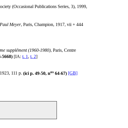
iety (Occasional Publications Series, 3), 1999,
. Paul Meyer
, Paris, Champion, 1917, vii + 444
ième supplément (1960-1980)
, Paris, Centre
-5668)
[IA:
t. 1
,
t. 2
]
os
 1923, 111 p.
(ici p. 49-50, n
64-67)
[GB]