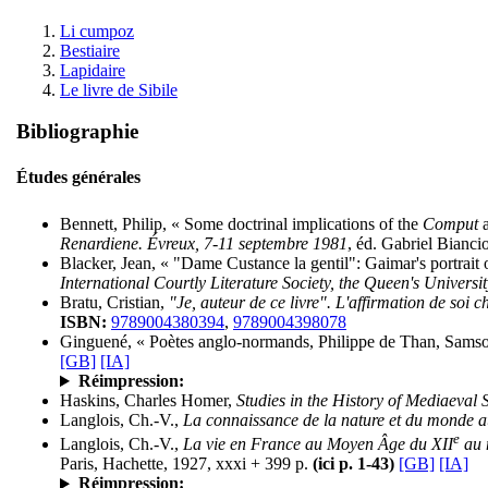
Li cumpoz
Bestiaire
Lapidaire
Le livre de Sibile
Bibliographie
Études générales
Bennett, Philip, « Some doctrinal implications of the
Comput
Renardiene. Évreux, 7-11 septembre 1981
, éd. Gabriel Biancio
Blacker, Jean, « "Dame Custance la gentil": Gaimar's portrait 
International Courtly Literature Society, the Queen's Universi
Bratu, Cristian,
"Je, auteur de ce livre". L'affirmation de soi c
ISBN:
9789004380394
,
9789004398078
Ginguené, « Poètes anglo-normands, Philippe de Than, Samso
[GB]
[IA]
Réimpression:
Haskins, Charles Homer,
Studies in the History of Mediaeval 
Langlois, Ch.-V.,
La connaissance de la nature et du monde au
e
Langlois, Ch.-V.,
La vie en France au Moyen Âge du XII
au 
Paris, Hachette, 1927, xxxi + 399 p.
(ici p. 1-43)
[GB]
[IA]
Réimpression: