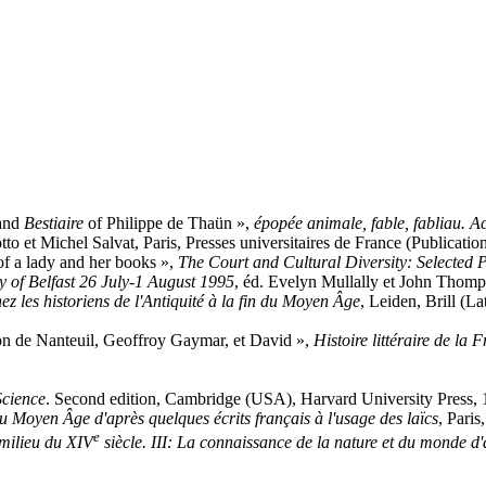
and
Bestiaire
of Philippe de Thaün »,
épopée animale, fable, fabliau. A
tto et Michel Salvat, Paris, Presses universitaires de France (Publicatio
of a lady and her books »,
The Court and Cultural Diversity: Selected P
ty of Belfast 26 July-1 August 1995
, éd. Evelyn Mullally et John Thom
hez les historiens de l'Antiquité à la fin du Moyen Âge
, Leiden, Brill (L
n de Nanteuil, Geoffroy Gaymar, et David »,
Histoire littéraire de la 
Science
. Second edition, Cambridge (USA), Harvard University Press, 
 Moyen Âge d'après quelques écrits français à l'usage des laïcs
, Pari
e
milieu du XIV
siècle. III: La connaissance de la nature et du monde d'a