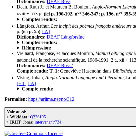
Dictionnaires:
DEAF Boss
Dean, Ruth J., et Maureen B. Boulton,
Anglo-Norman Literatu
os
os
xviii + 553 p.
(ici p. 190-192, n
346-347; p. 196, n
355-35
Comptes rendus:
Långfors, Arthur,
Les incipit des poèmes français antérieurs 
p.
(ici p. 55)
[IA]
Dictionnaires:
DEAF LångforsInc
Comptes rendus:
Réimpression:
Vielliard, Françoise, et Jacques Monfrin,
Manuel bibliographiq
national de la recherche scientifique, 1986-1991, 2 t., xii + 11
Dictionnaires:
DEAF Boss2
Compte rendu:
T. 1:
Geneviève Hasenohr, dans
Bibliothèque
Vising, Johan,
Anglo-Norman Language and Literature
, Lond
[HT]
[IA]
Compte rendu:
Permalien:
https://arlima.net/no/312
Voir aussi:
>
Wikidata:
Q326195
>
IRHT:
Jonas:
intervenant/734