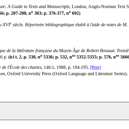
re: A Guide to Texts and Manuscripts
, London, Anglo-Norman Text Soc
o
o
6; p. 207-208, n
383; p. 376-377, n
692)
e
au XVI
siècle. Répertoire bibliographique établi à l'aide de notes de M
ue de la littérature française du Moyen Âge de Robert Bossuat. Trois
o
os
os
36 p.
(ici t. 2, p. 530, n
5336; p. 532, n
5352-5355; p. 576, n
5666
 de l'École des chartes
, 146:1, 1988, p. 194-195.
[Pers]
on, Oxford University Press (Oxford Language and Literature Series),