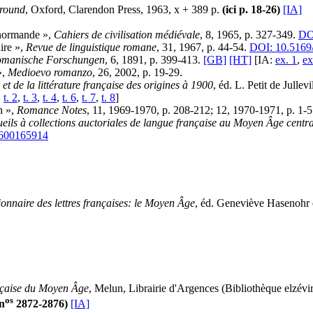
ground
, Oxford, Clarendon Press, 1963, x + 389 p.
(ici p. 18-26)
[IA]
-normande »,
Cahiers de civilisation médiévale
, 8, 1965, p. 327-349.
DO
ire »,
Revue de linguistique romane
, 31, 1967, p. 44-54.
DOI: 10.5169
manische Forschungen
, 6, 1891, p. 399-413.
[GB]
[HT]
[IA:
ex. 1
,
ex
»,
Medioevo romanzo
, 26, 2002, p. 19-29.
 et de la littérature française des origines à 1900
, éd. L. Petit de Jullev
,
t. 2
,
t. 3
,
t. 4
,
t. 6
,
t. 7
,
t. 8
]
n »,
Romance Notes
, 11, 1969-1970, p. 208-212; 12, 1970-1971, p. 1-5
eils à collections auctoriales de langue française au Moyen Âge centra
600165914
ionnaire des lettres françaises: le Moyen Âge
, éd. Geneviève Hasenohr e
ançaise du Moyen Âge
, Melun, Librairie d'Argences (Bibliothèque elzévi
os
n
2872-2876)
[IA]