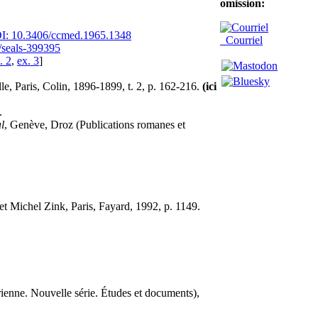
omission:
I: 10.3406/ccmed.1965.1348
Courriel
/seals-399395
. 2
,
ex. 3
]
ille, Paris, Colin, 1896-1899, t. 2, p. 162-216.
(ici
.
l
, Genève, Droz (Publications romanes et
t Michel Zink, Paris, Fayard, 1992, p. 1149.
rienne. Nouvelle série. Études et documents),