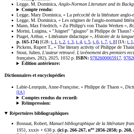
Legge, M. Dominica,
Anglo-Norman Literature and its Back
Compte rendu:
Legge, Mary Dominica, « La précocité de la littérature anglo
Legge, M. Dominica, « Les origines de l'anglo-normand littéra
Mann, Max Friedrich, « Zu Philipp's von Thaün Werken »,
Ro
Morini, Luigina, « "Juignet" "giugno" in Philippe de Thaun? 
Piaget, Arthur, « Littérature didactique »,
Histoire de la langue
p. 165-174)
[GB:
t. 1
,
t. 2
,
t. 3
,
t. 4
,
t. 5
,
t. 6
,
t. 7
,
t. 8
] [IA:
t. 1
Pickens, Rupert T., « The literary activity of Philippe de Thaü
Stout, Julien,
L'auteur retrouvé. L'avènement des premiers recu
françaises, 282), 2025, 1032 p.
ISBN:
9782600065917
,
9782
Édition antérieure:
Dictionnaires et encyclopédies
Labie-Leurquin, Anne-Françoise, « Philippe de Thaon »,
Dict
[IA]
Comptes rendus du recueil:
Réimpression:
Répertoires bibliographiques
Bossuat, Robert,
Manuel bibliographique de la littérature fr
os
1951, xxxiv + 638 p.
(ici p. 266-267, n
2856-2858; p. 268, 