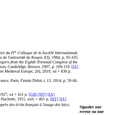
e
ctes du IV
Colloque de la Société Internationale
ns de l'université de Rouen, 83), 1984, p. 95-105.
apers from the Eighth Triennial Congress of the
pson, Cambridge, Brewer, 1997, p. 109-119.
[IA]
ater Medieval Europe, 20), 2019, xii + 830 p.
France
, Paris, Firmin Didot, t. 13, 1814, p. 59-66.
1927, xx + 411 p.
[GB]
[HT]
[IA]
s, Hachette, 1911, xxiv + 401 p.
[HT]
[IA]
près des écrits français à l'usage des laïcs
,
Signaler une
erreur ou une