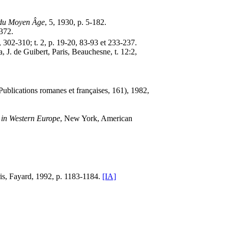
re du Moyen Âge
, 5, 1930, p. 5-182.
-372.
4, 302-310; t. 2, p. 19-20, 83-93 et 233-237.
ra, J. de Guibert, Paris, Beauchesne, t. 12:2,
ublications romanes et françaises, 161), 1982,
n in Western Europe
, New York, American
is, Fayard, 1992, p. 1183-1184.
[IA]