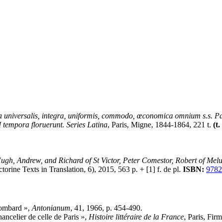
eca universalis, integra, uniformis, commodo, œconomica omnium s.s. 
I tempora floruerunt. Series Latina
, Paris, Migne, 1844-1864, 221 t.
(t.
 Hugh, Andrew, and Richard of St Victor, Peter Comestor, Robert of Mel
orine Texts in Translation, 6), 2015, 563 p. + [1] f. de pl.
ISBN:
9782
Lombard »,
Antonianum
, 41, 1966, p. 454-490.
hancelier de celle de Paris »,
Histoire littéraire de la France
, Paris, Fir