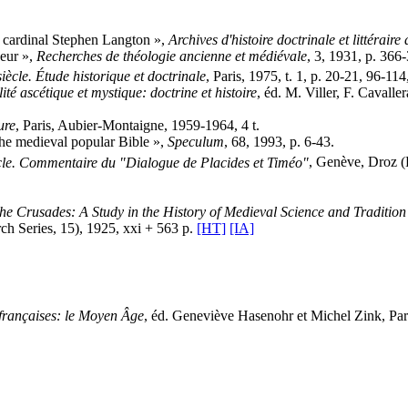
f cardinal Stephen Langton »,
Archives d'histoire doctrinale et littérai
geur »,
Recherches de théologie ancienne et médiévale
, 3, 1931, p. 366
iècle. Étude historique et doctrinale
, Paris, 1975, t. 1, p. 20-21, 96-11
ité ascétique et mystique: doctrine et histoire
, éd. M. Viller, F. Cavalle
ure
, Paris, Aubier-Montaigne, 1959-1964, 4 t.
the medieval popular Bible »,
Speculum
, 68, 1993, p. 6-43.
cle. Commentaire du "Dialogue de Placides et Timéo"
, Genève, Droz (P
he Crusades: A Study in the History of Medieval Science and Traditio
h Series, 15), 1925, xxi + 563 p.
[HT]
[IA]
s françaises: le Moyen Âge
, éd. Geneviève Hasenohr et Michel Zink, Par