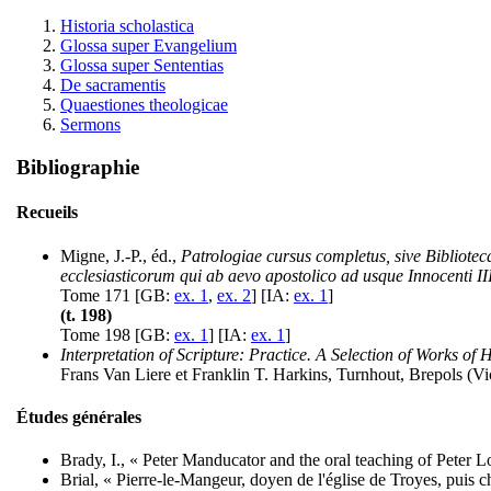
Historia scholastica
Glossa super Evangelium
Glossa super Sententias
De sacramentis
Quaestiones theologicae
Sermons
Bibliographie
Recueils
Migne, J.-P., éd.,
Patrologiae cursus completus, sive Bibliot
ecclesiasticorum qui ab aevo apostolico ad usque Innocenti II
Tome 171 [GB:
ex. 1
,
ex. 2
] [IA:
ex. 1
]
(t. 198)
Tome 198 [GB:
ex. 1
] [IA:
ex. 1
]
Interpretation of Scripture: Practice. A Selection of Works of
Frans Van Liere et Franklin T. Harkins, Turnhout, Brepols (Vict
Études générales
Brady, I., « Peter Manducator and the oral teaching of Peter 
Brial, « Pierre-le-Mangeur, doyen de l'église de Troyes, puis c