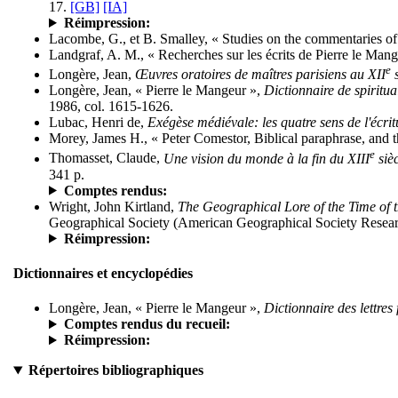
17.
[GB]
[IA]
Réimpression:
Lacombe, G., et B. Smalley, « Studies on the commentaries o
Landgraf, A. M., « Recherches sur les écrits de Pierre le Man
e
Longère, Jean,
Œuvres oratoires de maîtres parisiens au XII
s
Longère, Jean, « Pierre le Mangeur »,
Dictionnaire de spiritual
1986, col. 1615-1626.
Lubac, Henri de,
Exégèse médiévale: les quatre sens de l'écrit
Morey, James H., « Peter Comestor, Biblical paraphrase, and 
e
Thomasset, Claude,
Une vision du monde à la fin du XIII
siè
341 p.
Comptes rendus:
Wright, John Kirtland,
The Geographical Lore of the Time of t
Geographical Society (American Geographical Society Researc
Réimpression:
Dictionnaires et encyclopédies
Longère, Jean, « Pierre le Mangeur »,
Dictionnaire des lettre
Comptes rendus du recueil:
Réimpression:
Répertoires bibliographiques