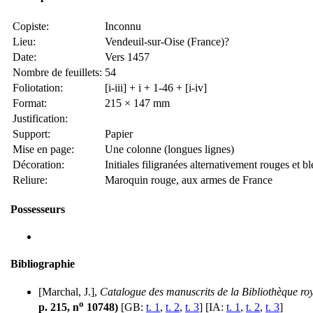
Copiste:
Inconnu
Lieu:
Vendeuil-sur-Oise (France)?
Date:
Vers 1457
Nombre de feuillets:
54
Foliotation:
[i-iii] + i + 1-46 + [i-iv]
Format:
215 × 147 mm
Justification:
Support:
Papier
Mise en page:
Une colonne (longues lignes)
Décoration:
Initiales filigranées alternativement rouges et b
Reliure:
Maroquin rouge, aux armes de France
Possesseurs
Bibliographie
[Marchal, J.],
Catalogue des manuscrits de la Bibliothèque roy
o
p. 215, n
10748)
[GB:
t. 1
,
t. 2
,
t. 3
] [IA:
t. 1
,
t. 2
,
t. 3
]