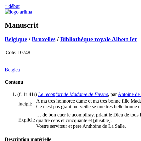
↑ début
Manuscrit
Belgique
/
Bruxelles
/
Bibliothèque royale Albert Ier
Cote:
10748
Belgica
Contenu
(f. 1r-41r)
Le reconfort de Madame de Fresne
, par
Antoine de 
A ma tres honnoree dame et ma tres bonne fille Mad
Incipit:
Ce n'est
pas grant merveille se une tres belle bonne 
… de bon cuer le acompliray, priant le Dieu de tous l
Explicit:
quattre cens et cincquante et [illisible].
Vostre serviteur et pere Anthoine de La Salle.
Description matérielle