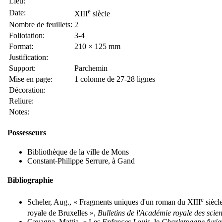
Lieu:
e
Date:
XIII
siècle
Nombre de feuillets:
2
Foliotation:
3-4
Format:
210 × 125 mm
Justification:
Support:
Parchemin
Mise en page:
1 colonne de 27-28 lignes
Décoration:
Reliure:
Notes:
Possesseurs
Bibliothèque de la ville de Mons
Constant-Philippe Serrure, à Gand
Bibliographie
e
Scheler, Aug., « Fragments uniques d'un roman du XIII
siècle
royale de Bruxelles »,
Bulletins de l'Académie royale des scien
Cavagna, Mattia, « Les
Enfances Louis
, le
Charlemagne furie