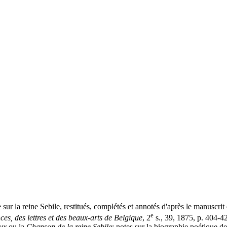
 sur la reine Sebile, restitués, complétés et annotés d'après le manuscri
e
ces, des lettres et des beaux-arts de Belgique
, 2
s., 39, 1875, p. 404-
ux
ou la
Chanson de la reine Sebile
: notes sur la biographie poétique 