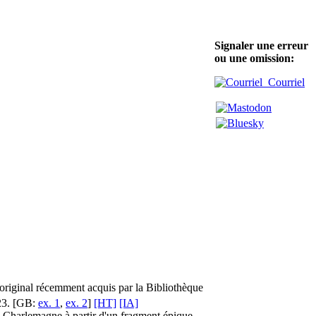
Signaler une erreur
ou une omission:
Courriel
t original récemment acquis par la Bibliothèque
423. [GB:
ex. 1
,
ex. 2
]
[HT]
[IA]
de Charlemagne à partir d'un fragment épique