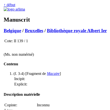
↑ début
Manuscrit
Belgique
/
Bruxelles
/
Bibliothèque royale Albert Ier
Cote:
II 139 / 1
(Ms. non numérisé)
Contenu
(f. 3-4) [Fragment de
Macaire
]
Incipit:
Explicit:
Description matérielle
Copiste:
Inconnu