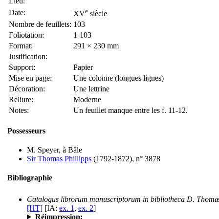
Lieu:
e
Date:
XV
siècle
Nombre de feuillets:
103
Foliotation:
1-103
Format:
291 × 230 mm
Justification:
Support:
Papier
Mise en page:
Une colonne (longues lignes)
Décoration:
Une lettrine
Reliure:
Moderne
Notes:
Un feuillet manque entre les f. 11-12.
Possesseurs
M. Speyer, à Bâle
Sir Thomas Phillipps
(1792-1872), n° 3878
Bibliographie
Catalogus librorum manuscriptorum in bibliotheca D. Thomæ 
[HT]
[IA:
ex. 1
,
ex. 2
]
Réimpression: