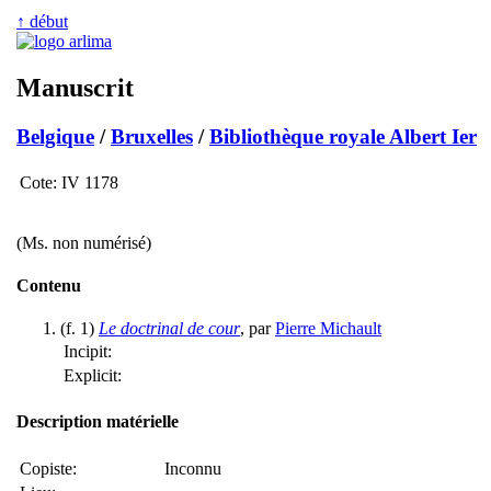
↑ début
Manuscrit
Belgique
/
Bruxelles
/
Bibliothèque royale Albert Ier
Cote:
IV 1178
(Ms. non numérisé)
Contenu
(f. 1)
Le doctrinal de cour
, par
Pierre Michault
Incipit:
Explicit:
Description matérielle
Copiste:
Inconnu