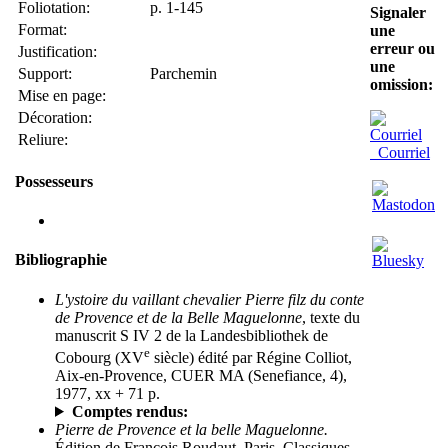
Foliotation:
p. 1-145
Signaler
Format:
une
erreur ou
Justification:
une
Support:
Parchemin
omission:
Mise en page:
Décoration:
Reliure:
Courriel
Possesseurs
Bibliographie
L'ystoire du vaillant chevalier Pierre filz du conte
de Provence et de la Belle Maguelonne
, texte du
manuscrit S IV 2 de la Landesbibliothek de
e
Cobourg (XV
siècle) édité par Régine Colliot,
Aix-en-Provence, CUER MA (Senefiance, 4),
1977, xx + 71 p.
Comptes rendus:
Pierre de Provence et la belle Maguelonne.
Édition de François Roudaut, Paris, Classiques