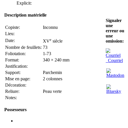
Explicit:
Description matérielle
Signaler
une
Copiste:
Inconnu
erreur ou
Lieu:
une
e
Date:
XV
siècle
omission:
Nombre de feuillets:
73
Foliotation:
1-73
Format:
340 × 240 mm
Courriel
Justification:
Support:
Parchemin
Mise en page:
2 colonnes
Décoration:
Reliure:
Peau verte
Notes:
Possesseurs