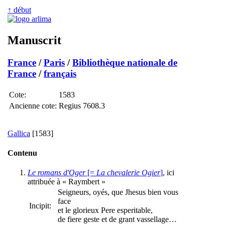
↑ début
Manuscrit
France
/
Paris
/
Bibliothèque nationale de
France
/
français
Cote:
1583
Ancienne cote:
Regius 7608.3
Gallica
[1583]
Contenu
Le romans d'Oger
[=
La chevalerie Ogier
]
, ici
attribuée à « Raymbert »
Seigneurs, oyés, que Jhesus bien vous
face
Incipit:
et le glorieux Pere esperitable,
de fiere geste et de grant vassellage…