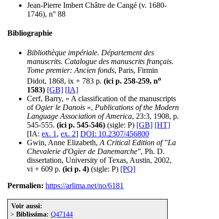
Jean-Pierre Imbert Châtre de Cangé (v. 1680-
1746), n° 88
Bibliographie
Bibliothèque impériale. Département des
manuscrits. Catalogue des manuscrits français.
Tome premier: Ancien fonds
, Paris, Firmin
o
Didot, 1868, ix + 783 p.
(ici p. 258-259, n
1583)
[GB]
[IA]
Cerf, Barry, « A classification of the manuscripts
of
Ogier le Danois
»,
Publications of the Modern
Language Association of America
, 23:3, 1908, p.
545-555.
(ici p. 545-546)
(sigle: P)
[GB]
[HT]
[IA:
ex. 1
,
ex. 2
]
DOI: 10.2307/456800
Gwin, Anne Elizabeth,
A Critical Edition of "La
Chevalerie d'Ogier de Danemarche"
, Ph. D.
dissertation, University of Texas, Austin, 2002,
vi + 609 p.
(ici p. 4)
(sigle: P)
[PQ]
Permalien:
https://arlima.net/no/6181
Voir aussi:
>
Biblissima:
Q47144