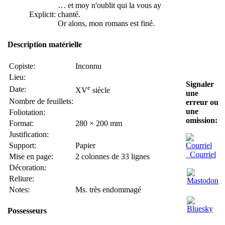
… et moy n'oublit qui la vous ay
Explicit:
chanté.
Or alons, mon romans est finé.
Description matérielle
Copiste:
Inconnu
Lieu:
Signaler
e
Date:
XV
siècle
une
Nombre de feuillets:
erreur ou
une
Foliotation:
omission:
Format:
280 × 200 mm
Justification:
Support:
Papier
Courriel
Mise en page:
2 colonnes de 33 lignes
Décoration:
Reliure:
Notes:
Ms. très endommagé
Possesseurs