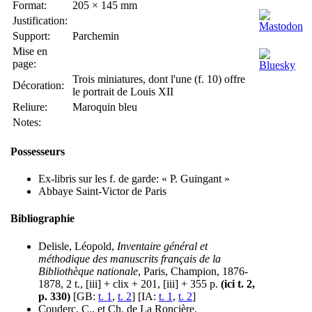
Format:
205 × 145 mm
Justification:
Support:
Parchemin
Mise en
page:
Trois miniatures, dont l'une (f. 10) offre
Décoration:
le portrait de Louis XII
Reliure:
Maroquin bleu
Notes:
Possesseurs
Ex-libris sur les f. de garde: « P. Guingant »
Abbaye Saint-Victor de Paris
Bibliographie
Delisle, Léopold,
Inventaire général et
méthodique des manuscrits français de la
Bibliothèque nationale
, Paris, Champion, 1876-
1878, 2 t., [iii] + clix + 201, [iii] + 355 p.
(ici t. 2,
p. 330)
[GB:
t. 1
,
t. 2
] [IA:
t. 1
,
t. 2
]
Couderc, C., et Ch. de La Roncière,