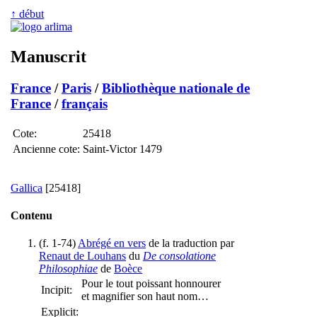
↑ début
Manuscrit
France
/
Paris
/
Bibliothèque nationale de
France
/
français
Cote:
25418
Ancienne cote:
Saint-Victor 1479
Gallica
[25418]
Contenu
(f. 1-74)
Abrégé en vers
de la traduction par
Renaut de Louhans
du
De consolatione
Philosophiae
de
Boèce
Pour le tout poissant honnourer
Incipit:
et magnifier son haut nom…
Explicit: