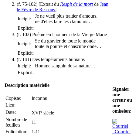
(f. 75-102) [Extrait du
Respit de la mort
de
Jean
le Fèvre de Ressons
]
Je ne vueil plus traitier d'amours,
Incipit:
ne d'elles faire les clamours…
Explicit:
(f. 102) Poème en l'honneur de la Vierge Marie
Se du gravier de toute le monde
Incipit:
toute la pourre et chascune onde…
Explicit:
(f. 141) Des tempéraments humains
Incipit:
Homme sanguin de sa nature…
Explicit:
Description matérielle
Signaler
une
Copiste:
Inconnu
erreur ou
Lieu:
une
omission:
e
Date:
XVI
siècle
Nombre de
11
feuillets:
Foliotation:
1-11
Courriel