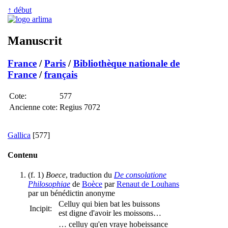
↑ début
Manuscrit
France
/
Paris
/
Bibliothèque nationale de
France
/
français
Cote:
577
Ancienne cote:
Regius 7072
Gallica
[577]
Contenu
(f. 1)
Boece
, traduction du
De consolatione
Philosophiae
de
Boèce
par
Renaut de Louhans
par un bénédictin anonyme
Celluy qui bien bat les buissons
Incipit:
est digne d'avoir les moissons…
… celluy qu'en vraye hobeissance