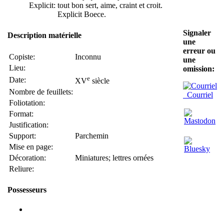
Explicit:
tout bon sert, aime, craint et croit.
Explicit Boece.
Signaler
Description matérielle
une
erreur ou
Copiste:
Inconnu
une
Lieu:
omission:
e
Date:
XV
siècle
Nombre de feuillets:
Courriel
Foliotation:
Format:
Justification:
Support:
Parchemin
Mise en page:
Décoration:
Miniatures; lettres ornées
Reliure:
Possesseurs