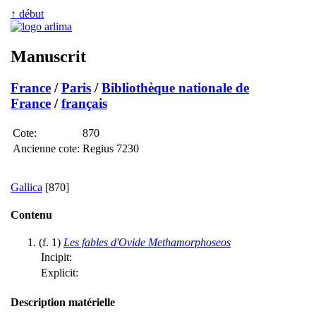
↑ début
Manuscrit
France
/
Paris
/
Bibliothèque nationale de
France
/
français
Cote:
870
Ancienne cote:
Regius 7230
Gallica
[870]
Contenu
(f. 1)
Les fables d'Ovide Methamorphoseos
Incipit:
Explicit:
Description matérielle