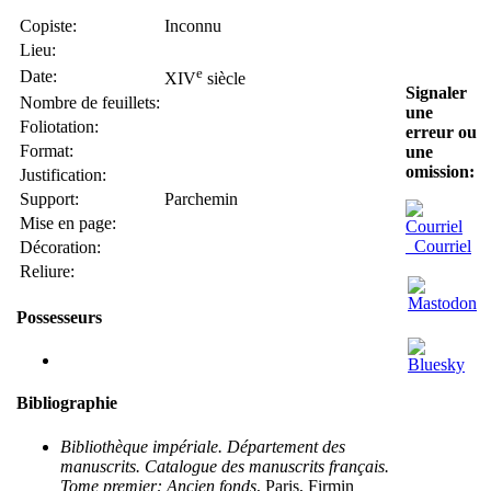
Copiste:
Inconnu
Lieu:
e
Date:
XIV
siècle
Signaler
Nombre de feuillets:
une
Foliotation:
erreur ou
Format:
une
omission:
Justification:
Support:
Parchemin
Mise en page:
Courriel
Décoration:
Reliure:
Possesseurs
Bibliographie
Bibliothèque impériale. Département des
manuscrits. Catalogue des manuscrits français.
Tome premier: Ancien fonds
, Paris, Firmin