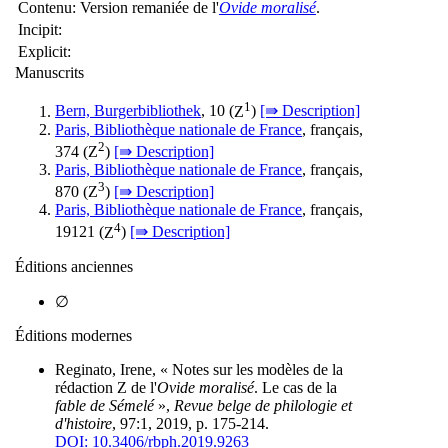
Contenu:
Version remaniée de l'
Ovide moralisé
.
Incipit:
Explicit:
Manuscrits
1
Bern, Burgerbibliothek
, 10 (
Z
)
[⇛ Description]
Paris, Bibliothèque nationale de France
, français,
2
374 (
Z
)
[⇛ Description]
Paris, Bibliothèque nationale de France
, français,
3
870 (
Z
)
[⇛ Description]
Paris, Bibliothèque nationale de France
, français,
4
19121 (
Z
)
[⇛ Description]
Éditions anciennes
∅
Éditions modernes
Reginato, Irene, « Notes sur les modèles de la
rédaction Z de l'
Ovide moralisé
. Le cas de la
fable de Sémelé
»,
Revue belge de philologie et
d'histoire
, 97:1, 2019, p. 175-214.
DOI: 10.3406/rbph.2019.9263