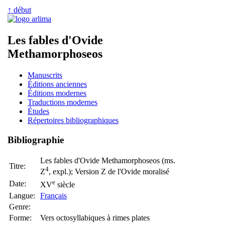
↑ début
Les fables d'Ovide
Methamorphoseos
Manuscrits
Éditions anciennes
Éditions modernes
Traductions modernes
Études
Répertoires bibliographiques
Bibliographie
Les fables d'Ovide Methamorphoseos (ms.
Titre:
4
Z
, expl.); Version Z de l'Ovide moralisé
e
Date:
XV
siècle
Langue:
Français
Genre:
Forme:
Vers octosyllabiques à rimes plates