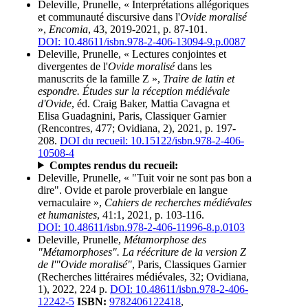
Deleville, Prunelle, « Interprétations allégoriques
et communauté discursive dans l'
Ovide moralisé
»,
Encomia
, 43, 2019-2021, p. 87-101.
DOI: 10.48611/isbn.978-2-406-13094-9.p.0087
Deleville, Prunelle, « Lectures conjointes et
divergentes de l'
Ovide moralisé
dans les
manuscrits de la famille Z »,
Traire de latin et
espondre. Études sur la réception médiévale
d'Ovide
, éd. Craig Baker, Mattia Cavagna et
Elisa Guadagnini, Paris, Classiquer Garnier
(Rencontres, 477; Ovidiana, 2), 2021, p. 197-
208.
DOI du recueil: 10.15122/isbn.978-2-406-
10508-4
Comptes rendus du recueil:
Deleville, Prunelle, « "Tuit voir ne sont pas bon a
dire". Ovide et parole proverbiale en langue
vernaculaire »,
Cahiers de recherches médiévales
et humanistes
, 41:1, 2021, p. 103-116.
DOI: 10.48611/isbn.978-2-406-11996-8.p.0103
Deleville, Prunelle,
Métamorphose des
"Métamorphoses". La réécriture de la version Z
de l'"Ovide moralisé"
, Paris, Classiques Garnier
(Recherches littéraires médiévales, 32; Ovidiana,
1), 2022, 224 p.
DOI: 10.48611/isbn.978-2-406-
12242-5
ISBN:
9782406122418
,