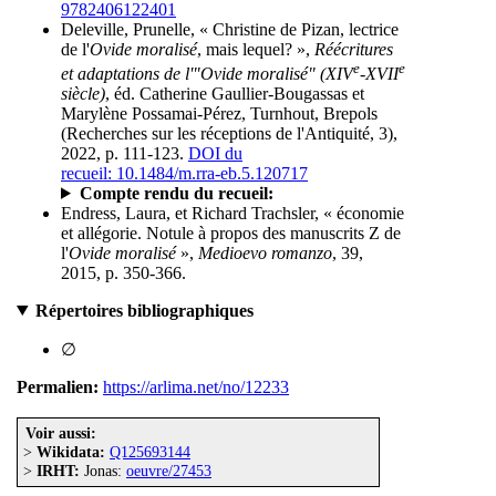
9782406122401
Deleville, Prunelle, « Christine de Pizan, lectrice
de l'
Ovide moralisé
, mais lequel? »,
Réécritures
e
e
et adaptations de l'"Ovide moralisé" (XIV
-XVII
siècle)
, éd. Catherine Gaullier-Bougassas et
Marylène Possamai-Pérez, Turnhout, Brepols
(Recherches sur les réceptions de l'Antiquité, 3),
2022, p. 111-123.
DOI du
recueil: 10.1484/m.rra-eb.5.120717
Compte rendu du recueil:
Endress, Laura, et Richard Trachsler, « économie
et allégorie. Notule à propos des manuscrits Z de
l'
Ovide moralisé
»,
Medioevo romanzo
, 39,
2015, p. 350-366.
Répertoires bibliographiques
∅
Permalien:
https://arlima.net/no/12233
Voir aussi:
>
Wikidata:
Q125693144
>
IRHT:
Jonas:
oeuvre/27453