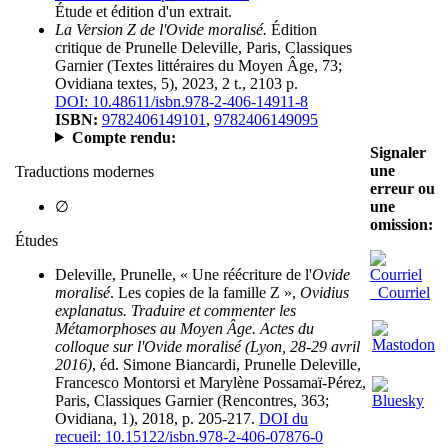
Étude et édition d'un extrait.
La Version Z de l'Ovide moralisé.
Édition
critique de Prunelle Deleville, Paris, Classiques
Garnier (Textes littéraires du Moyen Âge, 73;
Ovidiana textes, 5), 2023, 2 t., 2103 p.
DOI: 10.48611/isbn.978-2-406-14911-8
ISBN:
9782406149101
,
9782406149095
Compte rendu:
Signaler
une
Traductions modernes
erreur ou
∅
une
omission:
Études
Deleville, Prunelle, « Une réécriture de l'
Ovide
moralisé
. Les copies de la famille Z »,
Ovidius
Courriel
explanatus. Traduire et commenter les
Métamorphoses au Moyen Âge. Actes du
colloque sur l'Ovide moralisé (Lyon, 28-29 avril
2016)
, éd. Simone Biancardi, Prunelle Deleville,
Francesco Montorsi et Marylène Possamaï-Pérez,
Paris, Classiques Garnier (Rencontres, 363;
Ovidiana, 1), 2018, p. 205-217.
DOI du
recueil: 10.15122/isbn.978-2-406-07876-0