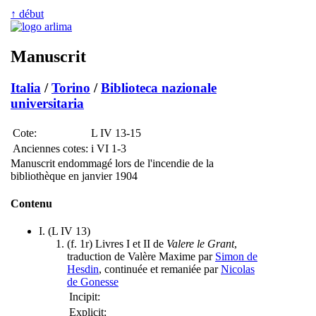
↑ début
Manuscrit
Italia
/
Torino
/
Biblioteca nazionale
universitaria
Cote:
L IV 13-15
Anciennes cotes:
i VI 1-3
Manuscrit endommagé lors de l'incendie de la
bibliothèque en janvier 1904
Contenu
I. (L IV 13)
(f. 1r) Livres I et II de
Valere le Grant
,
traduction de Valère Maxime par
Simon de
Hesdin
, continuée et remaniée par
Nicolas
de Gonesse
Incipit:
Explicit: