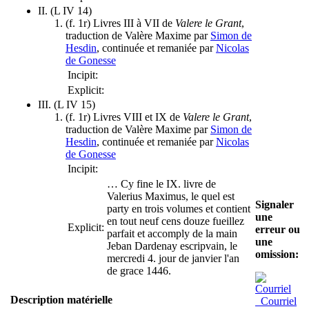
II. (L IV 14)
(f. 1r) Livres III à VII de
Valere le Grant
,
traduction de Valère Maxime par
Simon de
Hesdin
, continuée et remaniée par
Nicolas
de Gonesse
Incipit:
Explicit:
III. (L IV 15)
(f. 1r) Livres VIII et IX de
Valere le Grant
,
traduction de Valère Maxime par
Simon de
Hesdin
, continuée et remaniée par
Nicolas
de Gonesse
Incipit:
…
Cy fine le IX. livre de
Valerius Maximus, le quel est
Signaler
party en trois volumes et contient
une
en tout neuf cens douze fueillez
Explicit:
erreur ou
parfait et accomply de la main
une
Jeban Dardenay escripvain, le
omission:
mercredi 4. jour de janvier l'an
de grace 1446.
Description matérielle
Courriel