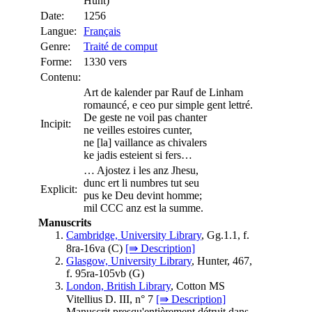
Hunt)
Date:
1256
Langue:
Français
Genre:
Traité de comput
Forme:
1330 vers
Contenu:
Art de kalender par Rauf de Linham
romauncé, e ceo pur simple gent lettré.
De geste ne voil pas chanter
Incipit:
ne veilles estoires cunter,
ne [la] vaillance as chivalers
ke jadis esteient si fers…
… Ajostez i les anz Jhesu,
dunc ert li numbres tut seu
Explicit:
pus ke Deu devint homme;
mil CCC anz est la summe.
Manuscrits
Cambridge, University Library
, Gg.1.1, f.
8ra-16va (
C
)
[⇛ Description]
Glasgow, University Library
, Hunter, 467,
f. 95ra-105vb (
G
)
London, British Library
, Cotton MS
Vitellius D. III, n° 7
[⇛ Description]
Manuscrit presqu'entièrement détruit dans