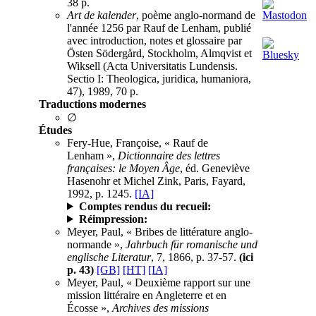
38 p.
Art de kalender
, poème anglo-normand de
l'année 1256 par Rauf de Lenham, publié
avec introduction, notes et glossaire par
Östen Södergård, Stockholm, Almqvist et
Wiksell (Acta Universitatis Lundensis.
Sectio I: Theologica, juridica, humaniora,
47), 1989, 70 p.
Traductions modernes
∅
Études
Fery-Hue, Françoise, « Rauf de
Lenham »,
Dictionnaire des lettres
françaises: le Moyen Âge
, éd. Geneviève
Hasenohr et Michel Zink, Paris, Fayard,
1992, p. 1245.
[IA]
Comptes rendus du recueil:
Réimpression:
Meyer, Paul, « Bribes de littérature anglo-
normande »,
Jahrbuch für romanische und
englische Literatur
, 7, 1866, p. 37-57.
(ici
p. 43)
[GB]
[HT]
[IA]
Meyer, Paul, « Deuxième rapport sur une
mission littéraire en Angleterre et en
Écosse »,
Archives des missions