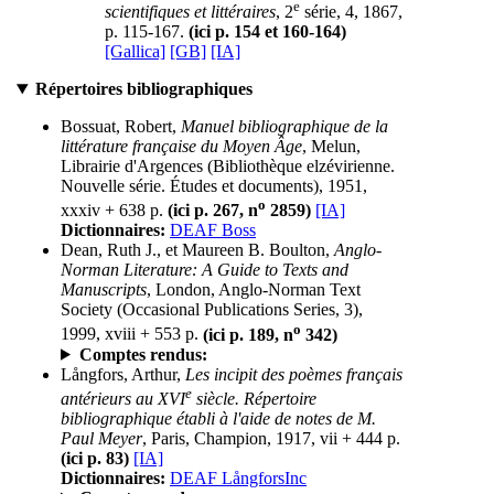
e
scientifiques et littéraires
, 2
série, 4, 1867,
p. 115-167.
(ici p. 154 et 160-164)
[Gallica]
[GB]
[IA]
Répertoires bibliographiques
Bossuat, Robert,
Manuel bibliographique de la
littérature française du Moyen Âge
, Melun,
Librairie d'Argences (Bibliothèque elzévirienne.
Nouvelle série. Études et documents), 1951,
o
xxxiv + 638 p.
(ici p. 267, n
2859)
[IA]
Dictionnaires:
DEAF Boss
Dean, Ruth J., et Maureen B. Boulton,
Anglo-
Norman Literature: A Guide to Texts and
Manuscripts
, London, Anglo-Norman Text
Society (Occasional Publications Series, 3),
o
1999, xviii + 553 p.
(ici p. 189, n
342)
Comptes rendus:
Långfors, Arthur,
Les incipit des poèmes français
e
antérieurs au XVI
siècle. Répertoire
bibliographique établi à l'aide de notes de M.
Paul Meyer
, Paris, Champion, 1917, vii + 444 p.
(ici p. 83)
[IA]
Dictionnaires:
DEAF LångforsInc