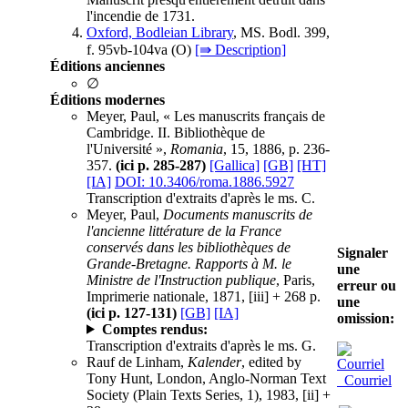
l'incendie de 1731.
Oxford, Bodleian Library
, MS. Bodl. 399,
f. 95vb-104va (
O
)
[⇛ Description]
Éditions anciennes
∅
Éditions modernes
Meyer, Paul, « Les manuscrits français de
Cambridge. II. Bibliothèque de
l'Université »,
Romania
, 15, 1886, p. 236-
357.
(ici p. 285-287)
[Gallica]
[GB]
[HT]
[IA]
DOI: 10.3406/roma.1886.5927
Transcription d'extraits d'après le ms. C.
Meyer, Paul,
Documents manuscrits de
l'ancienne littérature de la France
conservés dans les bibliothèques de
Signaler
Grande-Bretagne. Rapports à M. le
une
Ministre de l'Instruction publique
, Paris,
erreur ou
Imprimerie nationale, 1871, [iii] + 268 p.
une
(ici p. 127-131)
[GB]
[IA]
omission:
Comptes rendus:
Transcription d'extraits d'après le ms. G.
Rauf de Linham,
Kalender
, edited by
Tony Hunt, London, Anglo-Norman Text
Courriel
Society (Plain Texts Series, 1), 1983, [ii] +