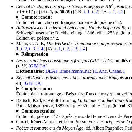
e
Recueil de chants historiques français depuis le XII
jusqu'au 
xii + 617 p.
(ici t. 1, p. 50-59)
[GB:
t. 1
,
t. 2
] [IA:
t. 1
,
t. 2
]
Compte rendu:
Édition et traduction en français moderne du poème n° 2.
Altfranzösische Lieder und Leiche aus Handschriften zu Ber
Schweighauserische Buchhandlung, 1846, viii + 253 p.
(ici p
Édition du poème n° 2.
Mahn, C. A. F.,
Die Werke der Troubadours, in provenzalisch
1
,
t. 2
,
t. 3
,
t. 4
] [IA:
t. 1
,
t. 2
,
t. 3
,
t. 4
]
Réimpression:
e
Les plus anciens chansonniers français (XII
siècle)
, publiés d
p. ??)
[GB]
[IA]
Dictionnaires:
DEAF BrakelmannCh1
;
TL Anc. Chans. I
Recueil d'anciens textes bas-latins, provençaux et français
acco
48)
[GB]
[IA]
Compte rendu:
Édition de la rotrouenge « Bels m'est l'ans en may quant voi lou
Bartsch, Karl, et Adolf Horning,
La langue et la littérature fr
Paris, Maisonneuve, 1887, vii p. + 926 col. + [1] p.
(ici col. 3
Comptes rendus:
Édition du poème n° 2 d'après le ms. de Berne et ceux de Paris
Cluzel, Irénée-Marcel, et Léon Pressouyre,
Les origines de la 
Poètes et romanciers du Moyen Âge
, éd. Albert Pauphilet, Par