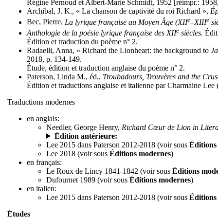
Régine Pernoud et Albert-Marie Schmidt, 1952 [réimpr.: 1958,
Archibal, J. K., « La chanson de captivité du roi Richard »,
Ép
e
e
Bec, Pierre,
La lyrique française au Moyen Âge (XII
–XIII
si
e
Anthologie de la poésie lyrique française des XII
siècles.
Édit
Édition et traduction du poème n° 2.
Radaelli, Anna, « Richard the Lionheart: the background to
Ja
2018, p. 134-149.
Étude, édition et traduction anglaise du poème n° 2.
Paterson, Linda M., éd.,
Troubadours, Trouvères and the Cru
Édition et traductions anglaise et italienne par Charmaine Lee
Traductions modernes
en anglais:
Needler, George Henry,
Richard Cœur de Lion in Litera
Édition antérieure:
Lee 2015 dans Paterson 2012-2018 (voir sous
Édition
Lee 2018 (voir sous
Éditions modernes
)
en français:
Le Roux de Lincy 1841-1842 (voir sous
Éditions mod
Dufournet 1989 (voir sous
Éditions modernes
)
en italien:
Lee 2015 dans Paterson 2012-2018 (voir sous
Édition
Études