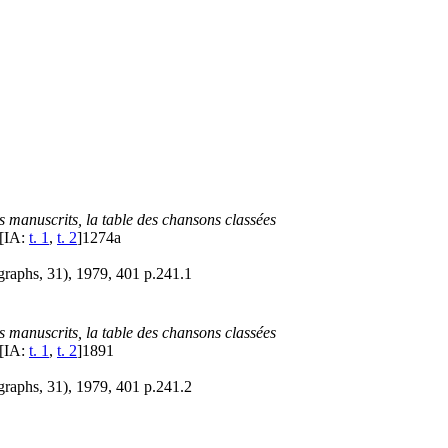
s manuscrits, la table des chansons classées
 [IA:
t. 1
,
t. 2
]
1274a
aphs, 31), 1979, 401 p.
241.1
s manuscrits, la table des chansons classées
 [IA:
t. 1
,
t. 2
]
1891
aphs, 31), 1979, 401 p.
241.2