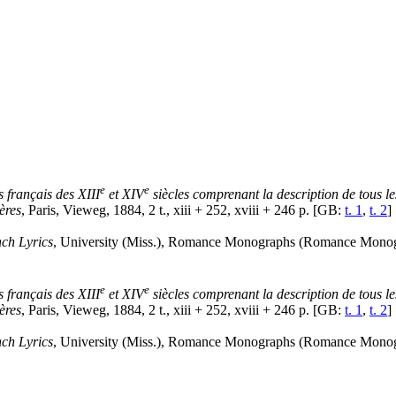
e
e
 français des XIII
et XIV
siècles comprenant la description de tous le
ères
, Paris, Vieweg, 1884, 2 t., xiii + 252, xviii + 246 p. [GB:
t. 1
,
t. 2
]
nch Lyrics
, University (Miss.), Romance Monographs (Romance Monogr
e
e
 français des XIII
et XIV
siècles comprenant la description de tous le
ères
, Paris, Vieweg, 1884, 2 t., xiii + 252, xviii + 246 p. [GB:
t. 1
,
t. 2
]
nch Lyrics
, University (Miss.), Romance Monographs (Romance Monogr