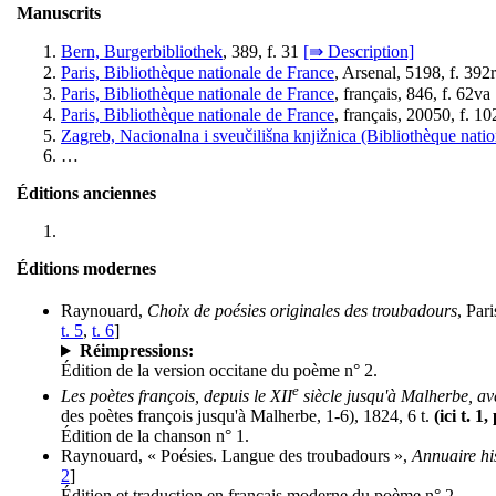
Manuscrits
Bern, Burgerbibliothek
, 389, f. 31
[⇛ Description]
Paris, Bibliothèque nationale de France
, Arsenal, 5198, f. 392
Paris, Bibliothèque nationale de France
, français, 846, f. 62va
Paris, Bibliothèque nationale de France
, français, 20050, f. 1
Zagreb, Nacionalna i sveučilišna knjižnica (Bibliothèque nation
…
Éditions anciennes
Éditions modernes
Raynouard,
Choix de poésies originales des troubadours
, Par
t. 5
,
t. 6
]
Réimpressions:
Édition de la version occitane du poème n° 2.
e
Les poètes françois, depuis le XII
siècle jusqu'à Malherbe, ave
des poètes françois jusqu'à Malherbe, 1-6), 1824, 6 t.
(ici t. 1,
Édition de la chanson n° 1.
Raynouard, « Poésies. Langue des troubadours »,
Annuaire his
2
]
Édition et traduction en français moderne du poème n° 2.