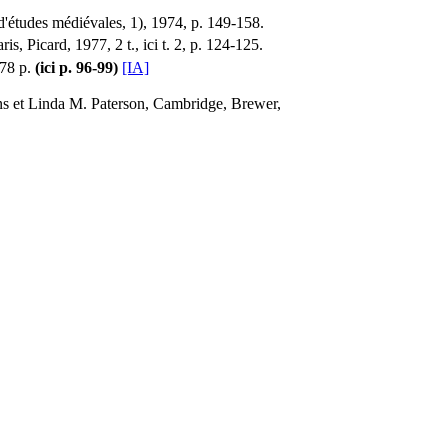
 d'études médiévales, 1), 1974, p. 149-158.
aris, Picard, 1977, 2 t., ici t. 2, p. 124-125.
378 p.
(ici p. 96-99)
[IA]
s et Linda M. Paterson, Cambridge, Brewer,