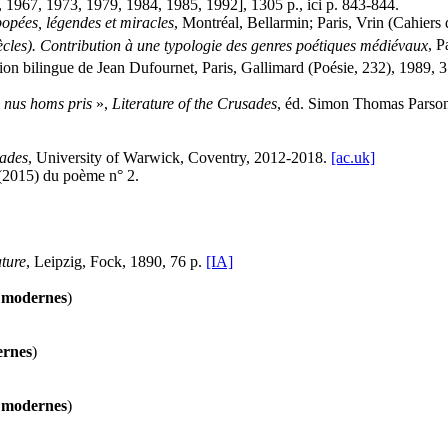
 1967, 1973, 1979, 1984, 1985, 1992], 1305 p., ici p. 843-844.
opées, légendes et miracles
, Montréal, Bellarmin; Paris, Vrin (Cahiers
ècles). Contribution à une typologie des genres poétiques médiévaux
, P
ion bilingue de Jean Dufournet, Paris, Gallimard (Poésie, 232), 1989, 
 nus homs pris
»,
Literature of the Crusades
, éd. Simon Thomas Parson
sades
, University of Warwick, Coventry, 2012-2018.
[ac.uk]
 (2015) du poème n° 2.
ture
, Leipzig, Fock, 1890, 76 p.
[IA]
s modernes
)
ernes
)
s modernes
)