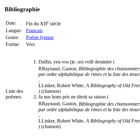
Bibliographie
e
Date:
Fin du XII
siècle
Langue:
Français
Genre:
Poésie lyrique
Forme:
Vers
Dalfin, yeu vos (je. us) voill derainier (
R
Raynaud, Gaston,
Bibliographie des chansonniers
par ordre alphabétique de rimes et la liste des trouv
,
L
Linker, Robert White,
A Bibliography of Old Fre
Liste des
) (chanson)
poèmes:
Ja nus hons pris ne diroit sa raison (
R
Raynaud, Gaston,
Bibliographie des chansonniers
par ordre alphabétique de rimes et la liste des trouv
,
L
Linker, Robert White,
A Bibliography of Old Fre
) (chanson)