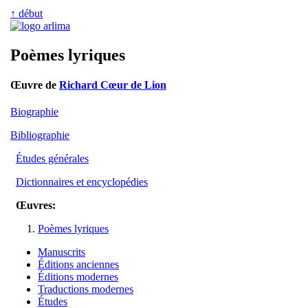
↑ début
Poèmes lyriques
Œuvre de
Richard Cœur de Lion
Biographie
Bibliographie
Études générales
Dictionnaires et encyclopédies
Œuvres:
Poèmes lyriques
Manuscrits
Éditions anciennes
Éditions modernes
Traductions modernes
Études