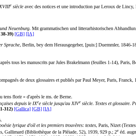
e
XVIII
siècle
avec des notices et une introduction par Leroux de Lincy, P
n und Neuenburg.
Mit grammatischen und litterarhistorischen Abhandlu
. 38-39)
[GB]
[IA]
er Sprache
, Berlin, bey dem Herausgegeber, [puis:] Duemmler, 1846-18
'après tous les manuscrits par Jules Brakelmann (feuilles 1-14), Paris, B
mpagnés de deux glossaires et publiés par Paul Meyer, Paris, Franck, 
 tens florir » d'après le ms. de Berne.
e
e
ançaises depuis le IX
e siècle jusqu'au XIV
siècle. Textes et glossaire.
11-312)
[Gallica]
[GB]
[IA]
.
poésie lyrique d'oïl et les premiers trouvères: textes
, Paris, Nizet (Texte
e
is, Gallimard (Bibliothèque de la Pléiade, 52), 1939, 929 p.; 2
éd. augm