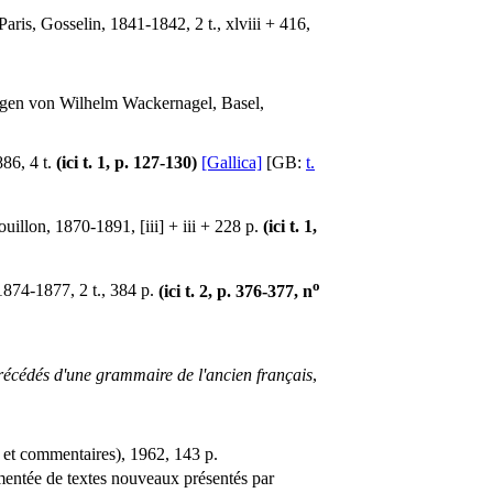
aris, Gosselin, 1841-1842, 2 t., xlviii + 416,
ngen von Wilhelm Wackernagel, Basel,
86, 4 t.
(ici t. 1, p. 127-130)
[Gallica]
[GB:
t.
ouillon, 1870-1891, [iii] + iii + 228 p.
(ici t. 1,
o
1874-1877, 2 t., 384 p.
(ici t. 2, p. 376-377, n
 Précédés d'une grammaire de l'ancien français
,
s et commentaires), 1962, 143 p.
entée de textes nouveaux présentés par