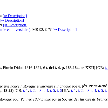
ra
[⇛ Description]
[⇛ Description]
02r
[⇛ Description]
ale et universitaire)
, MR 92, f. ??
[⇛ Description]
o
is, Firmin Didot, 1816-1821, 6 t.
(ici t. 4, p. 183-184, n
XXII)
[GB:
t.
c une notice historique et littéraire sur chaque poète
, [éd. Pierre-René
 p. 18-22)
[GB:
t. 1
,
t. 2
,
t. 3
,
t. 4
,
t. 5
,
t. 6
] [IA:
t. 1
,
t. 2
,
t. 3
,
t. 4
,
t. 5
,
t.
torique pour l'année 1837 publié par la Société de l'histoire de France