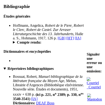
Bibliographie
Études générales
Hoffmann, Angelica,
Robert de le Piere, Robert
le Clerc, Robert de Castel. Zur Arraser
Literaturgeschichte des 13. Jahrhunderts
, Halle
a. S., Hohmann, 1917, 126 p.
[GB]
[HT]
[IA]
Compte rendu:
Dictionnaires et encyclopédies
Signaler
une
erreur ou
une
Répertoires bibliographiques
omission:
Bossuat, Robert,
Manuel bibliographique de la
littérature française du Moyen Âge
, Melun,
Librairie d'Argences (Bibliothèque elzévirienne.
Courriel
Nouvelle série. Études et documents), 1951,
o
os
xxxiv + 638 p.
(ici p. 221, n
2389; p. 330, n
3540-3541)
[IA]
Dictionnaires:
DEAF Boss