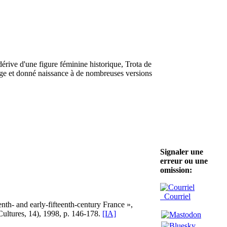
érive d'une figure féminine historique, Trota de
 Âge et donné naissance à de nombreuses versions
Signaler une
erreur ou une
omission:
Courriel
nth- and early-fifteenth-century France »,
ultures, 14), 1998, p. 146-178.
[IA]