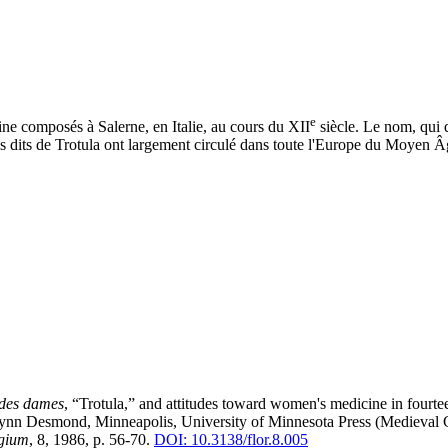
e
ine composés à Salerne, en Italie, au cours du XII
siècle. Le nom, qui d
extes dits de Trotula ont largement circulé dans toute l'Europe du Moyen
 des dames
, “Trotula,” and attitudes toward women's medicine in fourtee
lynn Desmond, Minneapolis, University of Minnesota Press (Medieval C
egium
, 8, 1986, p. 56-70.
DOI: 10.3138/flor.8.005