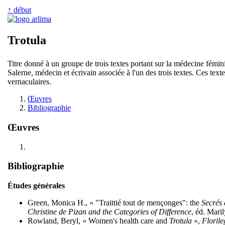
↑ début
Trotula
Titre donné à un groupe de trois textes portant sur la médecine fémin
Salerne, médecin et écrivain associée à l'un des trois textes. Ces t
vernaculaires.
Œuvres
Bibliographie
Œuvres
Bibliographie
Études générales
Green, Monica H., « "Traittié tout de mençonges": the
Secrés
Christine de Pizan and the Categories of Difference
, éd. Mari
Rowland, Beryl, « Women's health care and
Trotula
»,
Floril