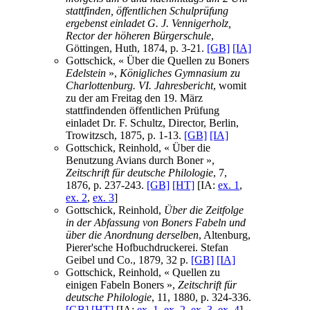
stattfinden, öffentlichen Schulprüfung
ergebenst einladet G. J. Vennigerholz,
Rector der höheren Bürgerschule
,
Göttingen, Huth, 1874, p. 3-21.
[GB]
[IA]
Gottschick, « Über die Quellen zu Boners
Edelstein
»,
Königliches Gymnasium zu
Charlottenburg. VI. Jahresbericht
, womit
zu der am Freitag den 19. März
stattfindenden öffentlichen Prüfung
einladet Dr. F. Schultz, Director, Berlin,
Trowitzsch, 1875, p. 1-13.
[GB]
[IA]
Gottschick, Reinhold, « Über die
Benutzung Avians durch Boner »,
Zeitschrift für deutsche Philologie
, 7,
1876, p. 237-243.
[GB]
[HT]
[IA:
ex. 1
,
ex. 2
,
ex. 3
]
Gottschick, Reinhold,
Über die Zeitfolge
in der Abfassung von Boners Fabeln und
über die Anordnung derselben
, Altenburg,
Pierer'sche Hofbuchdruckerei. Stefan
Geibel und Co., 1879, 32 p.
[GB]
[IA]
Gottschick, Reinhold, « Quellen zu
einigen Fabeln Boners »,
Zeitschrift für
deutsche Philologie
, 11, 1880, p. 324-336.
[GB]
[HT]
[IA:
ex. 1
,
ex. 2
,
ex. 3
,
ex. 4
]