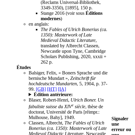
(Reclams Universal-Bibliothek,
3349-3350), [1895], 150 p.
Stange 2016 (voir sous
Éditions
modernes
)
en anglais:
The Fables of Ulrich Bonerius (ca.
1350): Masterwork of Late
Medieval Didactic Literature
,
translated by Albrecht Classen,
Newcastle upon Tyne, Cambridge
Scholars Publishing, 2020, xxxii +
262 p.
Études
Balsiger, Felix, « Boners Sprache und die
bernische Mundart »,
Zeitschrift für
hochdeutsche Mundarten
, 5, 1904, p. 37-
99.
[GB]
[HT]
[IA]
Édition antérieure:
Blaser, Robert-Henri,
Ulrich Boner. Un
e
fabuliste suisse du XIV
siècle
, thèse de
doctorat, Université de Paris [réimpr.:
Mulhouse, Bahy], 1949.
Signaler
Classen, Albrecht,
The Fables of Ulrich
une
Bonerius (ca. 1350): Masterwork of Late
erreur ou
Medieval Didactic Literature
, Newcastle
une