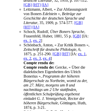
deutsche Literatur
, 52, 1910, p. 107-112.
[GB]
[HT]
[IA]
Leitzmann, Albert, « Zur Abfassungszeit
von Boners
Edelstein
»,
Beiträge zur
Geschichte der deutschen Sprache und
Literatur
, 35, 1909, p. 574-577.
[GB]
[HT]
[IA]
Schoch, Rudolf,
Über Boners Sprache
,
Frauenfeld, Huber, 1881, 55 p.
[GB]
[IA:
ex. 1
,
ex. 2
]
Schönbach, Anton, « Zur Kritik Boners »,
Zeitschrift für deutsche Philologie
, 6,
1875, p. 251-290.
[GB]
[HT]
[IA:
ex. 1
,
ex. 2
,
ex. 3
,
ex. 4
]
Compte rendu de:
Compte rendu de:
Gercke, « Über die
dialektischen Eigenheiten des Ulrich
Bonerius »,
Programm der höheren
Bürgerschule zu Northeim, womit zu der,
am 27. März, morgens um 8 und
nachmittags um 2 Uhr stattfinden,
öffentlichen Schulprüfung ergebenst
einladet G. J. Vennigerholz, Rector der
höheren Bürgerschule
, Göttingen, Huth,
1874, p. 3-21.