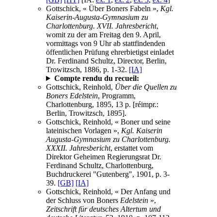
Gottschick, « Über Boners Fabeln »,
Kgl.
Kaiserin-Augusta-Gymnasium zu
Charlottenburg. XVII. Jahresbericht
,
womit zu der am Freitag den 9. April,
vormittags von 9 Uhr ab stattfindenden
öffentlichen Prüfung ehrerbietigst einladet
Dr. Ferdinand Schultz, Director, Berlin,
Trowitzsch, 1886, p. 1-32.
[IA]
Compte rendu du recueil:
Gottschick, Reinhold,
Über die Quellen zu
Boners Edelstein
, Programm,
Charlottenburg, 1895, 13 p. [réimpr.:
Berlin, Trowitzsch, 1895].
Gottschick, Reinhold, « Boner und seine
lateinischen Vorlagen »,
Kgl. Kaiserin
Augusta-Gymnasium zu Charlottenburg.
XXXII. Jahresbericht
, erstattet vom
Direktor Geheimen Regierungsrat Dr.
Ferdinand Schultz, Charlottenburg,
Buchdruckerei "Gutenberg", 1901, p. 3-
39.
[GB]
[IA]
Gottschick, Reinhold, « Der Anfang und
der Schluss von Boners
Edelstein
»,
Zeitschrift für deutsches Altertum und