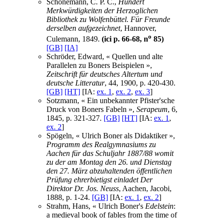
Schönemann, C. P. C.,
Hundert
Merkwürdigkeiten der Herzoglichen
Bibliothek zu Wolfenbüttel. Für Freunde
derselben aufgezeichnet
, Hannover,
o
Culemann, 1849.
(ici p. 66-68, n
85)
[GB]
[IA]
Schröder, Edward, « Quellen und alte
Parallelen zu Boners Beispielen »,
Zeitschrift für deutsches Altertum und
deutsche Litteratur
, 44, 1900, p. 420-430.
[GB]
[HT]
[IA:
ex. 1
,
ex. 2
,
ex. 3
]
Sotzmann, « Ein unbekannter Pfister'sche
Druck von Boners Fabeln »,
Serapeum
, 6,
1845, p. 321-327.
[GB]
[HT]
[IA:
ex. 1
,
ex. 2
]
Spögeln, « Ulrich Boner als Didaktiker »,
Programm des Realgymnasiums zu
Aachen für das Schuljahr 1887/88 womit
zu der am Montag den 26. und Dienstag
den 27. März abzuhaltenden öffentlichen
Prüfung ehrerbietigst einladet Der
Direktor Dr. Jos. Neuss
, Aachen, Jacobi,
1888, p. 1-24.
[GB]
[IA:
ex. 1
,
ex. 2
]
Strahm, Hans, « Ulrich Boner's
Edelstein
:
a medieval book of fables from the time of