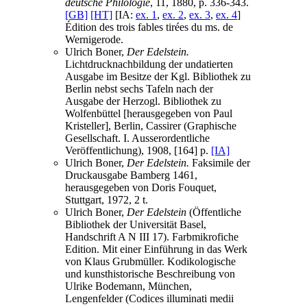
deutsche Philologie
, 11, 1880, p. 336-343.
[GB]
[HT]
[IA:
ex. 1
,
ex. 2
,
ex. 3
,
ex. 4
]
Édition des trois fables tirées du ms. de
Wernigerode.
Ulrich Boner,
Der Edelstein.
Lichtdrucknachbildung der undatierten
Ausgabe im Besitze der Kgl. Bibliothek zu
Berlin nebst sechs Tafeln nach der
Ausgabe der Herzogl. Bibliothek zu
Wolfenbüttel [herausgegeben von Paul
Kristeller], Berlin, Cassirer (Graphische
Gesellschaft. I. Ausserordentliche
Veröffentlichung), 1908, [164] p.
[IA]
Ulrich Boner,
Der Edelstein.
Faksimile der
Druckausgabe Bamberg 1461,
herausgegeben von Doris Fouquet,
Stuttgart, 1972, 2 t.
Ulrich Boner,
Der Edelstein
(Öffentliche
Bibliothek der Universität Basel,
Handschrift A N III 17). Farbmikrofiche
Edition. Mit einer Einführung in das Werk
von Klaus Grubmüller. Kodikologische
und kunsthistorische Beschreibung von
Ulrike Bodemann, München,
Lengenfelder (Codices illuminati medii