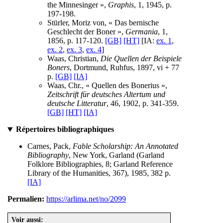
the Minnesinger »,
Graphis
, 1, 1945, p.
197-198.
Stürler, Moriz von, « Das bernische
Geschlecht der Boner »,
Germania
, 1,
1856, p. 117-120.
[GB]
[HT]
[IA:
ex. 1
,
ex. 2
,
ex. 3
,
ex. 4
]
Waas, Christian,
Die Quellen der Beispiele
Boners
, Dortmund, Ruhfus, 1897, vi + 77
p.
[GB]
[IA]
Waas, Chr., « Quellen des Bonerius »,
Zeitschrift für deutsches Altertum und
deutsche Litteratur
, 46, 1902, p. 341-359.
[GB]
[HT]
[IA]
Répertoires bibliographiques
Carnes, Pack,
Fable Scholarship: An Annotated
Bibliography
, New York, Garland (Garland
Folklore Bibliographies, 8; Garland Reference
Library of the Humanities, 367), 1985, 382 p.
[IA]
Permalien:
https://arlima.net/no/2099
Voir aussi: