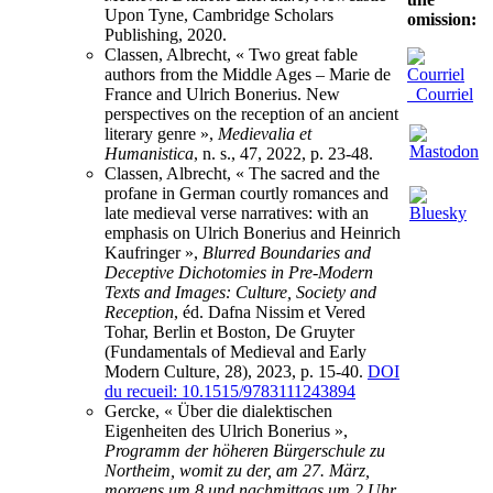
Upon Tyne, Cambridge Scholars
omission:
Publishing, 2020.
Classen, Albrecht, « Two great fable
authors from the Middle Ages – Marie de
Courriel
France and Ulrich Bonerius. New
perspectives on the reception of an ancient
literary genre »,
Medievalia et
Humanistica
, n. s., 47, 2022, p. 23-48.
Classen, Albrecht, « The sacred and the
profane in German courtly romances and
late medieval verse narratives: with an
emphasis on Ulrich Bonerius and Heinrich
Kaufringer »,
Blurred Boundaries and
Deceptive Dichotomies in Pre-Modern
Texts and Images: Culture, Society and
Reception
, éd. Dafna Nissim et Vered
Tohar, Berlin et Boston, De Gruyter
(Fundamentals of Medieval and Early
Modern Culture, 28), 2023, p. 15-40.
DOI
du recueil: 10.1515/9783111243894
Gercke, « Über die dialektischen
Eigenheiten des Ulrich Bonerius »,
Programm der höheren Bürgerschule zu
Northeim, womit zu der, am 27. März,
morgens um 8 und nachmittags um 2 Uhr