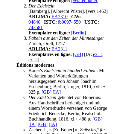
Exemplaire en ligne:
[Wolfenbüttel]
Der Edelstein
[Bamberg], [Albrecht Pfister], [vers 1462]
ARLIMA:
EA2310
GW:
04840
ISTC:
ib00974550
USTC:
743581
Exemplaire en ligne:
[Berlin]
Fabeln aus den Zeiten der Minnesänger
Zürich, Orell, 1757
ARLIMA:
EA2311
Exemplaires en ligne:
[GB]
[IA:
ex. 1
,
ex. 2
]
Éditions modernes
Boner's
Edelstein in hundert Fabeln
. Mit
Varianten und Wörterklärungen
herausgegeben von Johann Joachim
Eschenburg, Berlin, Unger, 1810, xviii +
325 p.
[GB]
[IA]
Der Edel Stein
getichtet von Bonerius.
Aus Handschriften berichtiget und mit
einem Wörterbuche versehen von George
Friederich Benecke, Berlin, Realschul-
Buchhandlung, 1816, xl + 488 p.
[GB]
[IA]
[GB]
[IA]
Zacher, J., « [Zu Boner] »,
Zeitschrift für