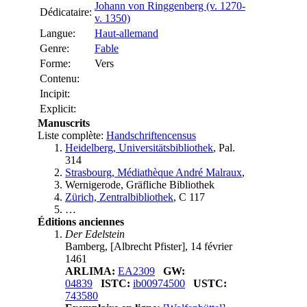
Johann von Ringgenberg (v. 1270-
Dédicataire:
v. 1350)
Langue:
Haut-allemand
Genre:
Fable
Forme:
Vers
Contenu:
Incipit:
Explicit:
Manuscrits
Liste complète:
Handschriftencensus
Heidelberg, Universitätsbibliothek
, Pal.
314
Strasbourg, Médiathèque André Malraux
,
Wernigerode, Gräfliche Bibliothek
Zürich, Zentralbibliothek
, C 117
…
Éditions anciennes
Der Edelstein
Bamberg, [Albrecht Pfister], 14 février
1461
ARLIMA:
EA2309
GW:
04839
ISTC:
ib00974500
USTC:
743580