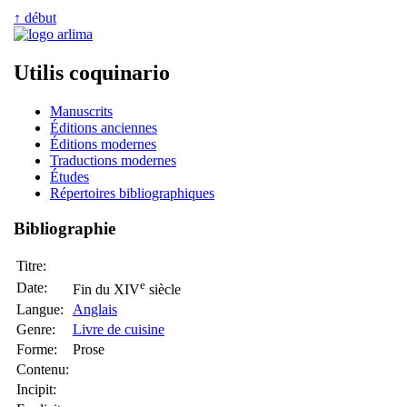
↑ début
Utilis coquinario
Manuscrits
Éditions anciennes
Éditions modernes
Traductions modernes
Études
Répertoires bibliographiques
Bibliographie
Titre:
e
Date:
Fin du XIV
siècle
Langue:
Anglais
Genre:
Livre de cuisine
Forme:
Prose
Contenu:
Incipit: