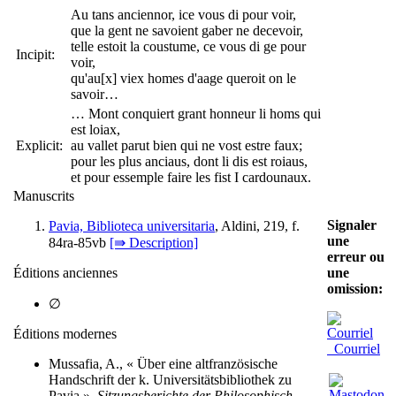
Au tans anciennor, ice vous di pour voir,
que la gent ne savoient gaber ne decevoir,
telle estoit la coustume, ce vous di ge pour
Incipit:
voir,
qu'au[x] viex homes d'aage queroit on le
savoir…
… Mont conquiert grant honneur li homs qui
est loiax,
Explicit:
au vallet parut bien qui ne vost estre faux;
pour les plus anciaus, dont li dis est roiaus,
et pour essemple faire les fist I cardounaux.
Manuscrits
Signaler
Pavia, Biblioteca universitaria
, Aldini, 219, f.
une
84ra-85vb
[⇛ Description]
erreur ou
une
Éditions anciennes
omission:
∅
Éditions modernes
Courriel
Mussafia, A., « Über eine altfranzösische
Handschrift der k. Universitätsbibliothek zu
Pavia »,
Sitzungsberichte der Philosophisch-