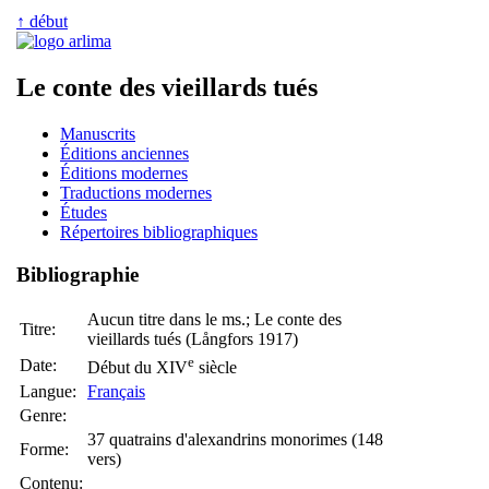
↑ début
Le conte des vieillards tués
Manuscrits
Éditions anciennes
Éditions modernes
Traductions modernes
Études
Répertoires bibliographiques
Bibliographie
Aucun titre dans le ms.; Le conte des
Titre:
vieillards tués (Långfors 1917)
e
Date:
Début du XIV
siècle
Langue:
Français
Genre:
37 quatrains d'alexandrins monorimes (148
Forme:
vers)
Contenu: