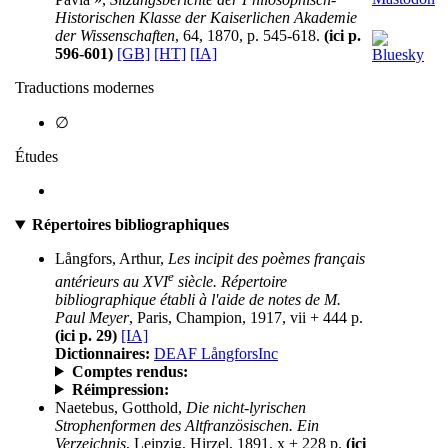
Historischen Klasse der Kaiserlichen Akademie
der Wissenschaften
, 64, 1870, p. 545-618.
(ici p.
596-601)
[GB]
[HT]
[IA]
Traductions modernes
∅
Études
Répertoires bibliographiques
Långfors, Arthur,
Les incipit des poèmes français
e
antérieurs au XVI
siècle. Répertoire
bibliographique établi à l'aide de notes de M.
Paul Meyer
, Paris, Champion, 1917, vii + 444 p.
(ici p. 29)
[IA]
Dictionnaires:
DEAF LångforsInc
Comptes rendus:
Réimpression:
Naetebus, Gotthold,
Die nicht-lyrischen
Strophenformen des Altfranzösischen. Ein
Verzeichnis
, Leipzig, Hirzel, 1891, x + 228 p.
(ici