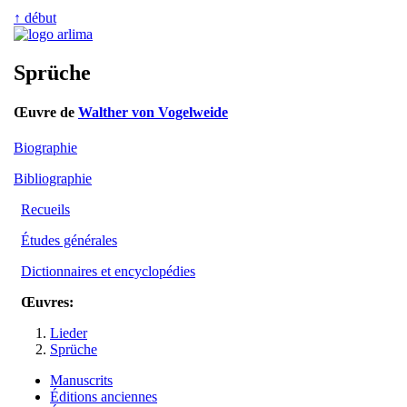
↑ début
Sprüche
Œuvre de
Walther von Vogelweide
Biographie
Bibliographie
Recueils
Études générales
Dictionnaires et encyclopédies
Œuvres:
Lieder
Sprüche
Manuscrits
Éditions anciennes