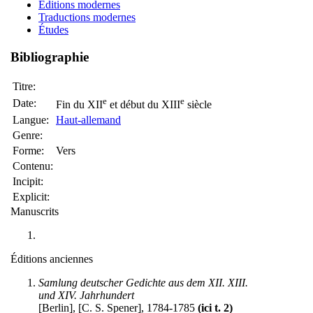
Éditions modernes
Traductions modernes
Études
Bibliographie
Titre:
e
e
Date:
Fin du XII
et début du XIII
siècle
Langue:
Haut-allemand
Genre:
Forme:
Vers
Contenu:
Incipit:
Explicit:
Manuscrits
Éditions anciennes
Samlung deutscher Gedichte aus dem XII. XIII.
und XIV. Jahrhundert
[Berlin], [C. S. Spener], 1784-1785
(ici t. 2)