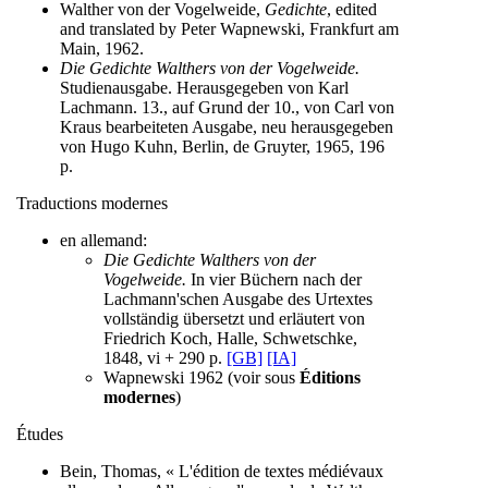
Walther von der Vogelweide,
Gedichte
, edited
and translated by Peter Wapnewski, Frankfurt am
Main, 1962.
Die Gedichte Walthers von der Vogelweide.
Studienausgabe. Herausgegeben von Karl
Lachmann. 13., auf Grund der 10., von Carl von
Kraus bearbeiteten Ausgabe, neu herausgegeben
von Hugo Kuhn, Berlin, de Gruyter, 1965, 196
p.
Traductions modernes
en allemand:
Die Gedichte Walthers von der
Vogelweide.
In vier Büchern nach der
Lachmann'schen Ausgabe des Urtextes
vollständig übersetzt und erläutert von
Friedrich Koch, Halle, Schwetschke,
1848, vi + 290 p.
[GB]
[IA]
Wapnewski 1962 (voir sous
Éditions
modernes
)
Études
Bein, Thomas, « L'édition de textes médiévaux