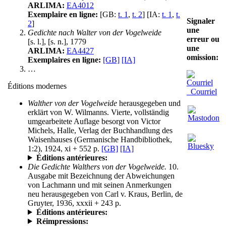
ARLIMA:
EA4012
Exemplaire en ligne:
[GB:
t. 1
,
t. 2
] [IA:
t. 1
,
t.
Signaler
2
]
une
Gedichte nach Walter von der Vogelweide
erreur ou
[s. l.], [s. n.], 1779
une
ARLIMA:
EA4427
omission:
Exemplaires en ligne:
[GB]
[IA]
…
Éditions modernes
Courriel
Walther von der Vogelweide
herausgegeben und
erklärt von W. Wilmanns. Vierte, vollständig
umgearbeitete Auflage besorgt von Victor
Michels, Halle, Verlag der Buchhandlung des
Waisenhauses (Germanische Handbibliothek,
1:2), 1924, xi + 552 p.
[GB]
[IA]
Éditions antérieures:
Die Gedichte Walthers von der Vogelweide.
10.
Ausgabe mit Bezeichnung der Abweichungen
von Lachmann und mit seinen Anmerkungen
neu herausgegeben von Carl v. Kraus, Berlin, de
Gruyter, 1936, xxxii + 243 p.
Éditions antérieures:
Réimpressions: