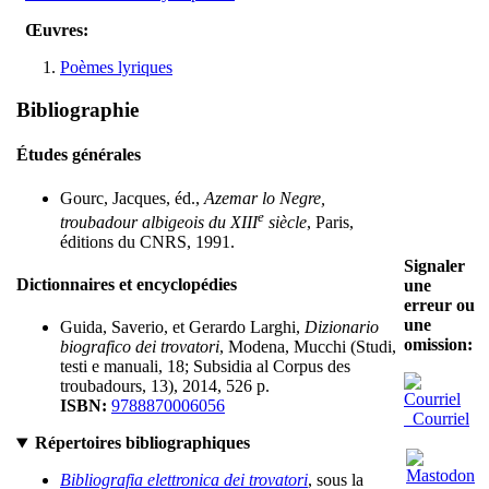
Œuvres:
Poèmes lyriques
Bibliographie
Études générales
Gourc, Jacques, éd.,
Azemar lo Negre,
e
troubadour albigeois du XIII
siècle
, Paris,
éditions du CNRS, 1991.
Signaler
Dictionnaires et encyclopédies
une
erreur ou
une
Guida, Saverio, et Gerardo Larghi,
Dizionario
omission:
biografico dei trovatori
, Modena, Mucchi (Studi,
testi e manuali, 18; Subsidia al Corpus des
troubadours, 13), 2014, 526 p.
ISBN:
9788870006056
Courriel
Répertoires bibliographiques
Bibliografia elettronica dei trovatori
, sous la