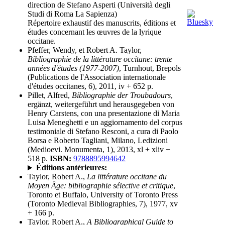
direction de Stefano Asperti (Università degli
Studi di Roma La Sapienza)
Répertoire exhaustif des manuscrits, éditions et
études concernant les œuvres de la lyrique
occitane.
Pfeffer, Wendy, et Robert A. Taylor,
Bibliographie de la littérature occitane: trente
années d'études (1977-2007)
, Turnhout, Brepols
(Publications de l'Association internationale
d'études occitanes, 6), 2011, iv + 652 p.
Pillet, Alfred,
Bibliographie der Troubadours
,
ergänzt, weitergeführt und herausgegeben von
Henry Carstens, con una presentazione di Maria
Luisa Meneghetti e un aggiornamento del corpus
testimoniale di Stefano Resconi, a cura di Paolo
Borsa e Roberto Tagliani, Milano, Ledizioni
(Medioevi. Monumenta, 1), 2013, xl + xliv +
518 p.
ISBN:
9788895994642
Éditions antérieures:
Taylor, Robert A.,
La littérature occitane du
Moyen Âge: bibliographie sélective et critique
,
Toronto et Buffalo, University of Toronto Press
(Toronto Medieval Bibliographies, 7), 1977, xv
+ 166 p.
Taylor, Robert A.,
A Bibliographical Guide to