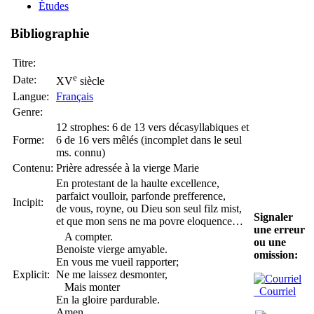
Études
Bibliographie
Titre:
e
Date:
XV
siècle
Langue:
Français
Genre:
12 strophes: 6 de 13 vers décasyllabiques et
Forme:
6 de 16 vers mêlés (incomplet dans le seul
ms. connu)
Contenu:
Prière adressée à la vierge Marie
En protestant de la haulte excellence,
parfaict voulloir, parfonde prefference,
Incipit:
de vous, royne, ou Dieu son seul filz mist,
Signaler
et que mon sens ne ma povre eloquence…
une erreur
A compter.
ou une
Benoiste vierge amyable.
omission:
En vous me vueil rapporter;
Explicit:
Ne me laissez desmonter,
Mais monter
Courriel
En la gloire pardurable.
Amen.