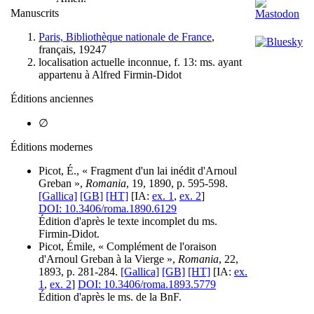
Manuscrits
Paris, Bibliothèque nationale de France
,
français, 19247
localisation actuelle inconnue, f. 13: ms. ayant
appartenu à Alfred Firmin-Didot
Éditions anciennes
∅
Éditions modernes
Picot, É., « Fragment d'un lai inédit d'Arnoul
Greban »,
Romania
, 19, 1890, p. 595-598.
[Gallica]
[GB]
[HT]
[IA:
ex. 1
,
ex. 2
]
DOI: 10.3406/roma.1890.6129
Édition d'après le texte incomplet du ms.
Firmin-Didot.
Picot, Émile, « Complément de l'oraison
d'Arnoul Greban à la Vierge »,
Romania
, 22,
1893, p. 281-284.
[Gallica]
[GB]
[HT]
[IA:
ex.
1
,
ex. 2
]
DOI: 10.3406/roma.1893.5779
Édition d'après le ms. de la BnF.