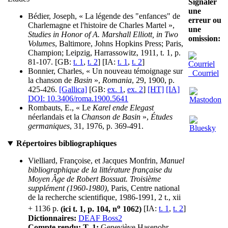
Signaler
une
Bédier, Joseph, « La légende des "enfances" de
erreur ou
Charlemagne et l'histoire de Charles Martel »,
une
Studies in Honor of A. Marshall Elliott, in Two
omission:
Volumes
, Baltimore, Johns Hopkins Press; Paris,
Champion; Leipzig, Harrassowitz, 1911, t. 1, p.
81-107. [GB:
t. 1
,
t. 2
] [IA:
t. 1
,
t. 2
]
Bonnier, Charles, « Un nouveau témoignage sur
Courriel
la chanson de
Basin
»,
Romania
, 29, 1900, p.
425-426.
[Gallica]
[GB:
ex. 1
,
ex. 2
]
[HT]
[IA]
DOI: 10.3406/roma.1900.5641
Rombauts, E., « Le
Karel ende Elegast
néerlandais et la
Chanson de Basin
»,
Études
germaniques
, 31, 1976, p. 369-491.
Répertoires bibliographiques
Vielliard, Françoise, et Jacques Monfrin,
Manuel
bibliographique de la littérature française du
Moyen Âge de Robert Bossuat. Troisième
supplément (1960-1980)
, Paris, Centre national
de la recherche scientifique, 1986-1991, 2 t., xii
o
+ 1136 p.
(ici t. 1, p. 104, n
1062)
[IA:
t. 1
,
t. 2
]
Dictionnaires:
DEAF Boss2
Compte rendu:
T. 1:
Geneviève Hasenohr,