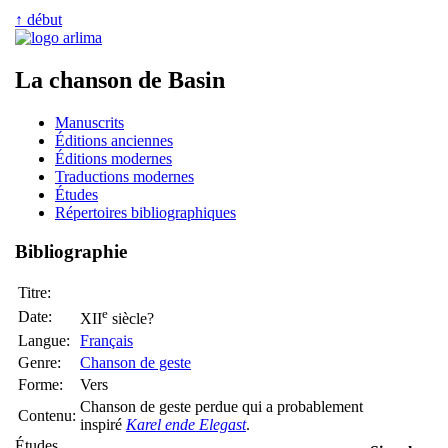
↑ début
La chanson de Basin
Manuscrits
Éditions anciennes
Éditions modernes
Traductions modernes
Études
Répertoires bibliographiques
Bibliographie
Titre:
e
Date:
XII
siècle?
Langue:
Français
Genre:
Chanson de geste
Forme:
Vers
Chanson de geste perdue qui a probablement
Contenu:
inspiré
Karel ende Elegast
.
Études