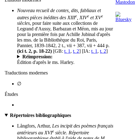
Nouveau recueil de contes, dits, fabliaux et
e
e
e
autres pièces inédites des XIII
, XIV
et XV
siècles
, pour faire suite aux collections de
Legrand d'Aussy, Barbazan et Méon, mis au jour
pour la première fois par Achille Jubinal d'après
les mss. de la Bibliothèque du Roi, Paris,
Pannier, 1839-1842, 2 t., vii + 387, vii + 444 p.
(ici t. 2, p. 18-22)
[GB:
t. 1
,
t. 2
] [IA:
t. 1
,
t. 2
]
Réimpression:
Édition d'après le ms. Harley.
Traductions modernes
∅
Études
Répertoires bibliographiques
Långfors, Arthur,
Les incipit des poèmes français
e
antérieurs au XVI
siècle. Répertoire
bibliographique établi à l'aide de notes de M.