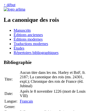
↑ début
La canonique des rois
Manuscrits
Éditions anciennes
Éditions modernes
Traductions modernes
Études
Répertoires bibliographiques
Bibliographie
Aucun titre dans les ms. Harley et BnF, fr.
2187; La canonique des rois (ms. 24301,
Titre:
expl.); Chronique des rois de France (éd.
Jubinal)
Après le 8 novembre 1226 (mort de Louis
Date:
VIII)
Langue:
Français
Genre: