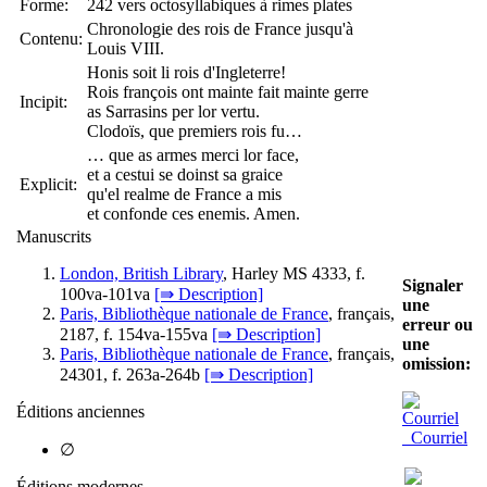
Forme:
242 vers octosyllabiques à rimes plates
Chronologie des rois de France jusqu'à
Contenu:
Louis VIII.
Honis soit li rois d'Ingleterre!
Rois françois ont mainte fait mainte gerre
Incipit:
as Sarrasins per lor vertu.
Clodoïs, que premiers rois fu…
… que as armes merci lor face,
et a cestui se doinst sa graice
Explicit:
qu'el realme de France a mis
et confonde ces enemis. Amen.
Manuscrits
London, British Library
, Harley MS 4333, f.
Signaler
100va-101va
[⇛ Description]
une
Paris, Bibliothèque nationale de France
, français,
erreur ou
2187, f. 154va-155va
[⇛ Description]
une
Paris, Bibliothèque nationale de France
, français,
omission:
24301, f. 263a-264b
[⇛ Description]
Éditions anciennes
Courriel
∅
Éditions modernes