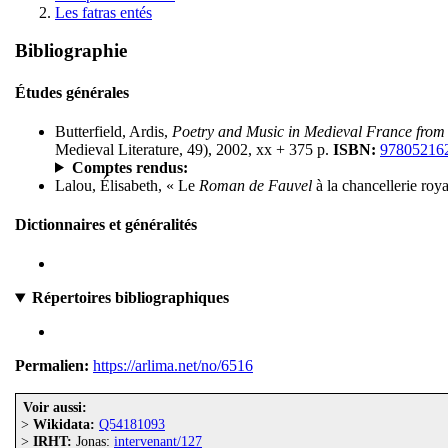
Les fatras entés
Bibliographie
Études générales
Butterfield, Ardis,
Poetry and Music in Medieval France from
Medieval Literature, 49), 2002, xx + 375 p.
ISBN:
97805216
Comptes rendus:
Lalou, Élisabeth, « Le
Roman de Fauvel
à la chancellerie roy
Dictionnaires et généralités
Répertoires bibliographiques
Permalien:
https://arlima.net/no/6516
Voir aussi:
>
Wikidata:
Q54181093
>
IRHT:
Jonas:
intervenant/127