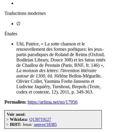
Traductions modernes
∅
Études
Uhl, Patrice, « La sotte chanson et le
renouvellement des formes poétiques: les jeux-
partis parodiques de Roland de Reims (Oxford,
Bodleian Library, Douce 308) et les fatras entés
de Chaillou de Pesstain (Paris, BNF, fr. 146) »,
La moisson des lettres: l'invention littéraire
autour de 1300
, éd. Hélène Bellon-Méguelle,
Olivier Collet, Yasmina Foehr-Janssens et
Ludivine Jaquiéry, Turnhout, Brepols (Texte,
codex et contexte, 12), 2011, p. 349-363.
Permalien:
https://arlima.net/no/17956
Voir aussi:
>
Wikidata:
Q139719127
>
IRHT:
Jonas:
oeuvre/18385