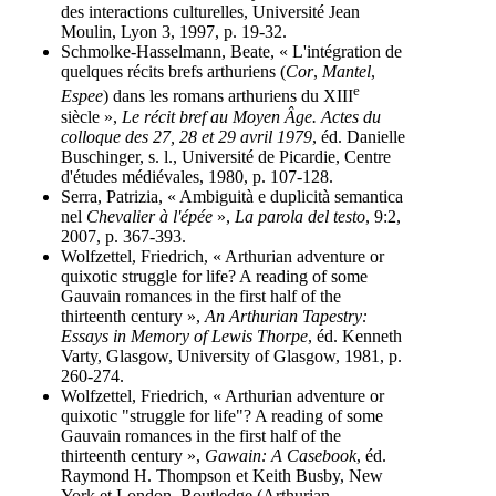
des interactions culturelles, Université Jean
Moulin, Lyon 3, 1997, p. 19-32.
Schmolke-Hasselmann, Beate, « L'intégration de
quelques récits brefs arthuriens (
Cor
,
Mantel
,
e
Espee
) dans les romans arthuriens du XIII
siècle »,
Le récit bref au Moyen Âge. Actes du
colloque des 27, 28 et 29 avril 1979
, éd. Danielle
Buschinger, s. l., Université de Picardie, Centre
d'études médiévales, 1980, p. 107-128.
Serra, Patrizia, « Ambiguità e duplicità semantica
nel
Chevalier à l'épée
»,
La parola del testo
, 9:2,
2007, p. 367-393.
Wolfzettel, Friedrich, « Arthurian adventure or
quixotic struggle for life? A reading of some
Gauvain romances in the first half of the
thirteenth century »,
An Arthurian Tapestry:
Essays in Memory of Lewis Thorpe
, éd. Kenneth
Varty, Glasgow, University of Glasgow, 1981, p.
260-274.
Wolfzettel, Friedrich, « Arthurian adventure or
quixotic "struggle for life"? A reading of some
Gauvain romances in the first half of the
thirteenth century »,
Gawain: A Casebook
, éd.
Raymond H. Thompson et Keith Busby, New
York et London, Routledge (Arthurian