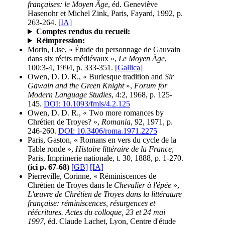
françaises: le Moyen Âge
, éd. Geneviève
Hasenohr et Michel Zink, Paris, Fayard, 1992, p.
263-264.
[IA]
Comptes rendus du recueil:
Réimpression:
Morin, Lise, « Étude du personnage de Gauvain
dans six récits médiévaux »,
Le Moyen Âge
,
100:3-4, 1994, p. 333-351.
[Gallica]
Owen, D. D. R., « Burlesque tradition and
Sir
Gawain and the Green Knight
»,
Forum for
Modern Language Studies
, 4:2, 1968, p. 125-
145.
DOI: 10.1093/fmls/4.2.125
Owen, D. D. R., « Two more romances by
Chrétien de Troyes? »,
Romania
, 92, 1971, p.
246-260.
DOI: 10.3406/roma.1971.2275
Paris, Gaston, « Romans en vers du cycle de la
Table ronde »,
Histoire littéraire de la France
,
Paris, Imprimerie nationale, t. 30, 1888, p. 1-270.
(ici p. 67-68)
[GB]
[IA]
Pierreville, Corinne, « Réminiscences de
Chrétien de Troyes dans le
Chevalier à l'épée
»,
L'œuvre de Chrétien de Troyes dans la littérature
française: réminiscences, résurgences et
réécritures. Actes du colloque, 23 et 24 mai
1997
, éd. Claude Lachet, Lyon, Centre d'étude