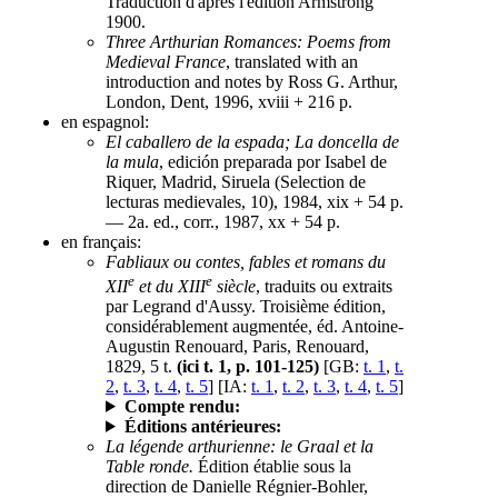
Traduction d'après l'édition Armstrong
1900.
Three Arthurian Romances: Poems from
Medieval France
, translated with an
introduction and notes by Ross G. Arthur,
London, Dent, 1996, xviii + 216 p.
en espagnol:
El caballero de la espada; La doncella de
la mula
, edición preparada por Isabel de
Riquer, Madrid, Siruela (Selection de
lecturas medievales, 10), 1984, xix + 54 p.
— 2a. ed., corr., 1987, xx + 54 p.
en français:
Fabliaux ou contes, fables et romans du
e
e
XII
et du XIII
siècle
, traduits ou extraits
par Legrand d'Aussy. Troisième édition,
considérablement augmentée, éd. Antoine-
Augustin Renouard, Paris, Renouard,
1829, 5 t.
(ici t. 1, p. 101-125)
[GB:
t. 1
,
t.
2
,
t. 3
,
t. 4
,
t. 5
] [IA:
t. 1
,
t. 2
,
t. 3
,
t. 4
,
t. 5
]
Compte rendu:
Éditions antérieures:
La légende arthurienne: le Graal et la
Table ronde.
Édition établie sous la
direction de Danielle Régnier-Bohler,