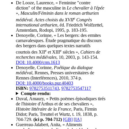
De Looze, Laurence, « Feminine "contre
diction" of the masculine in
Le chevalier à l'épée
»,
Masculin/Féminin dans le roman arthurien
e
médiéval. Actes choisis du XVII
Congrès
international arthurien
, éd. Friedrich Wolfzettel,
Amsterdam, Rodopi, 1995, p. 183-195.
Denoyelle, Corinne, « Les bergers: des ermites
carnavalesques. Étude pragmatique du discours
des bergers dans quelques textes narratifs
e
e
courtois des XII
et XIII
siècles »,
Cahiers de
recherches médiévales
, 10, 2003, p. 143-154.
DOI: 10.4000/crm.1613
Denoyelle, Corinne,
Poétique du dialogue
médiéval
, Rennes, Presses universitaires de
Rennes (Interférences), 2010, 374 p.
DOI: 10.4000/books.pur.40403
ISBN:
9782753511743
,
9782753547117
Compte rendu:
Duval, Amaury, « Petits poëmes épisodiques tirés
de l'histoire d'Arthus et de ses chevaliers »,
Histoire littéraire de la France
, Paris, Firmin
Didot; Paris, Treuttel et Wurtz, t. 19, 1838, p.
704-729.
(ici p. 704-712)
[GB]
[IA]
Guerreau-Jalabert, Anita, « Aliments