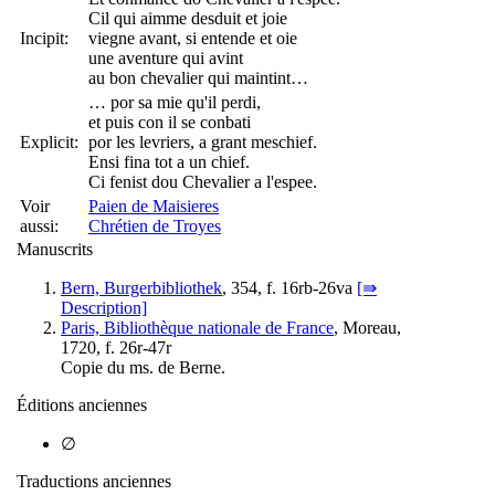
Cil qui aimme desduit et joie
Incipit:
viegne avant, si entende et oie
une aventure qui avint
au bon chevalier qui maintint…
… por sa mie qu'il perdi,
et puis con il se conbati
Explicit:
por les levriers, a grant meschief.
Ensi fina tot a un chief.
Ci fenist dou Ch
evalie
r a l'espee.
Voir
Paien de Maisieres
aussi:
Chrétien de Troyes
Manuscrits
Bern, Burgerbibliothek
, 354, f. 16rb-26va
[⇛
Description]
Paris, Bibliothèque nationale de France
, Moreau,
1720, f. 26r-47r
Copie du ms. de Berne.
Éditions anciennes
∅
Traductions anciennes