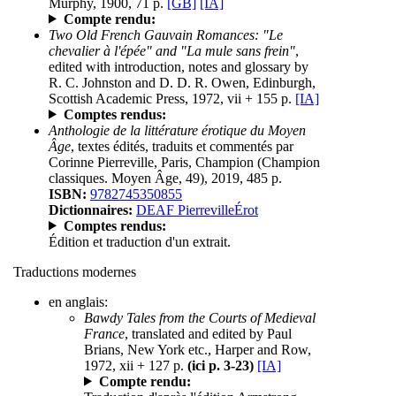
Murphy, 1900, 71 p.
[GB]
[IA]
Compte rendu:
Two Old French Gauvain Romances: "Le
chevalier à l'épée" and "La mule sans frein"
,
edited with introduction, notes and glossary by
R. C. Johnston and D. D. R. Owen, Edinburgh,
Scottish Academic Press, 1972, vii + 155 p.
[IA]
Comptes rendus:
Anthologie de la littérature érotique du Moyen
Âge
, textes édités, traduits et commentés par
Corinne Pierreville, Paris, Champion (Champion
classiques. Moyen Âge, 49), 2019, 485 p.
ISBN:
9782745350855
Dictionnaires:
DEAF PierrevilleÉrot
Comptes rendus:
Édition et traduction d'un extrait.
Traductions modernes
en anglais:
Bawdy Tales from the Courts of Medieval
France
, translated and edited by Paul
Brians, New York etc., Harper and Row,
1972, xii + 127 p.
(ici p. 3-23)
[IA]
Compte rendu: