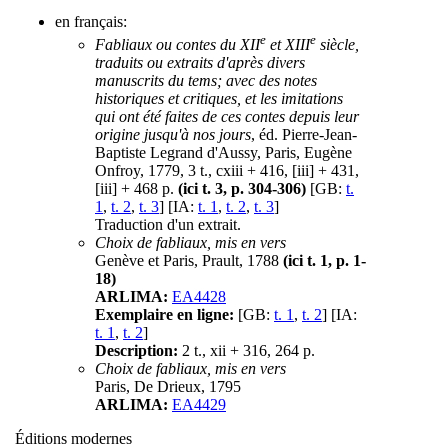
en français:
e
e
Fabliaux ou contes du XII
et XIII
siècle,
traduits ou extraits d'après divers
manuscrits du tems; avec des notes
historiques et critiques, et les imitations
qui ont été faites de ces contes depuis leur
origine jusqu'à nos jours
, éd. Pierre-Jean-
Baptiste Legrand d'Aussy, Paris, Eugène
Onfroy, 1779, 3 t., cxiii + 416, [iii] + 431,
[iii] + 468 p.
(ici t. 3, p. 304-306)
[GB:
t.
1
,
t. 2
,
t. 3
] [IA:
t. 1
,
t. 2
,
t. 3
]
Traduction d'un extrait.
Choix de fabliaux, mis en vers
Genève et Paris, Prault, 1788
(ici t. 1, p. 1-
18)
ARLIMA:
EA4428
Exemplaire en ligne:
[GB:
t. 1
,
t. 2
] [IA:
t. 1
,
t. 2
]
Description:
2 t., xii + 316, 264 p.
Choix de fabliaux, mis en vers
Paris, De Drieux, 1795
ARLIMA:
EA4429
Éditions modernes