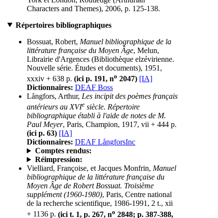
Characters and Themes), 2006, p. 125-138.
Répertoires bibliographiques
Bossuat, Robert,
Manuel bibliographique de la
littérature française du Moyen Âge
, Melun,
Librairie d'Argences (Bibliothèque elzévirienne.
Nouvelle série. Études et documents), 1951,
o
xxxiv + 638 p.
(ici p. 191, n
2047)
[IA]
Dictionnaires:
DEAF Boss
Långfors, Arthur,
Les incipit des poèmes français
e
antérieurs au XVI
siècle. Répertoire
bibliographique établi à l'aide de notes de M.
Paul Meyer
, Paris, Champion, 1917, vii + 444 p.
(ici p. 63)
[IA]
Dictionnaires:
DEAF LångforsInc
Comptes rendus:
Réimpression:
Vielliard, Françoise, et Jacques Monfrin,
Manuel
bibliographique de la littérature française du
Moyen Âge de Robert Bossuat. Troisième
supplément (1960-1980)
, Paris, Centre national
de la recherche scientifique, 1986-1991, 2 t., xii
o
+ 1136 p.
(ici t. 1, p. 267, n
2848; p. 387-388,