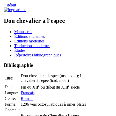
↑ début
Dou chevalier a l'espee
Manuscrits
Éditions anciennes
Éditions modernes
Traductions modernes
Études
Répertoires bibliographiques
Bibliographie
Dou chevalier a l'espee (ms., expl.); Le
Titre:
chevalier à l'épée (trad. mod.)
e
e
Date:
Fin du XII
ou début du XIII
siècle
Langue:
Français
Genre:
Roman
Forme:
1206 vers octosyllabiques à rimes plates
Contenu:
Et conmance do Ch
evalie
r a l'espee.