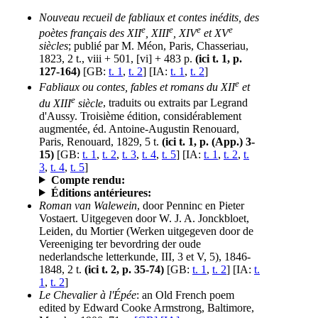
Nouveau recueil de fabliaux et contes inédits, des
e
e
e
e
poètes français des XII
, XIII
, XIV
et XV
siècles
; publié par M. Méon, Paris, Chasseriau,
1823, 2 t., viii + 501, [vi] + 483 p.
(ici t. 1, p.
127-164)
[GB:
t. 1
,
t. 2
] [IA:
t. 1
,
t. 2
]
e
Fabliaux ou contes, fables et romans du XII
et
e
du XIII
siècle
, traduits ou extraits par Legrand
d'Aussy. Troisième édition, considérablement
augmentée, éd. Antoine-Augustin Renouard,
Paris, Renouard, 1829, 5 t.
(ici t. 1, p. (App.) 3-
15)
[GB:
t. 1
,
t. 2
,
t. 3
,
t. 4
,
t. 5
] [IA:
t. 1
,
t. 2
,
t.
3
,
t. 4
,
t. 5
]
Compte rendu:
Éditions antérieures:
Roman van Walewein
, door Penninc en Pieter
Vostaert. Uitgegeven door W. J. A. Jonckbloet,
Leiden, du Mortier (Werken uitgegeven door de
Vereeniging ter bevordring der oude
nederlandsche letterkunde, III, 3 et V, 5), 1846-
1848, 2 t.
(ici t. 2, p. 35-74)
[GB:
t. 1
,
t. 2
] [IA:
t.
1
,
t. 2
]
Le Chevalier à l'Épée
: an Old French poem
edited by Edward Cooke Armstrong, Baltimore,