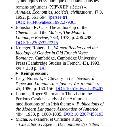
symboliques et symbolique de la table dans les
e
e
romans arthuriens (XII
-XIII
siècles) »,
Annales. Économies, sociétés, civilisations
, 47:3,
1992, p. 561-594.
[persee.fr]
DOI: 10.3406/ahess.1992.279063
Johnston, R. C., « The authorship of the
Chevalier
and the
Mule
»,
The Modern
Language Review
, 73:3, 1978, p. 496-498.
DOI: 10.2307/3727275
Krueger, Roberta L.,
Women Readers and the
Ideology of Gender in Old French Verse
Romance
, Cambridge, Cambridge University
Press (Cambridge Studies in French, 43), 1993,
xvi + 338 p.
[IA]
Réimpression:
Lacy, Norris J., « Chivalry in
Le chevalier à
l'épée
and
La mule sans frein
»,
Vox romanica
,
45, 1986, p. 150-156.
DOI: 10.5169/seals-35467
Loomis, Roger Sherman, « The visit to the
Perilous Castle: a study of the Arthurian
modifications of an Irish theme »,
Publications of
the Modern Language Association of America
,
48:4, 1933, p. 1000-1035.
DOI: 10.2307/458193
Micha, Alexandre, et Christine Ruby,
«
Chevalier à l'Épée
»,
Dictionnaire des lettres