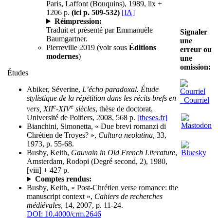
Paris, Laffont (Bouquins), 1989, lix +
1206 p.
(ici p. 509-532)
[IA]
Réimpression:
Traduit et présenté par Emmanuèle
Signaler
Baumgartner.
une
Pierreville 2019 (voir sous
Éditions
erreur ou
modernes
)
une
omission:
Études
Abiker, Séverine,
L’écho paradoxal. Étude
stylistique de la répétition dans les récits brefs en
Courriel
e
e
vers, XII
-XIV
siècles
, thèse de doctorat,
Université de Poitiers, 2008, 568 p.
[theses.fr]
Bianchini, Simonetta, « Due brevi romanzi di
Chrétien de Troyes? »,
Cultura neolatina
, 33,
1973, p. 55-68.
Busby, Keith,
Gauvain in Old French Literature
,
Amsterdam, Rodopi (Degré second, 2), 1980,
[viii] + 427 p.
Comptes rendus:
Busby, Keith, « Post-Chrétien verse romance: the
manuscript context »,
Cahiers de recherches
médiévales
, 14, 2007, p. 11-24.
DOI: 10.4000/crm.2646