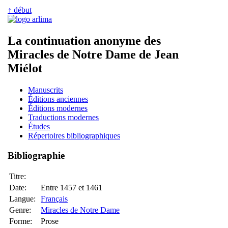
↑ début
La continuation anonyme des
Miracles de Notre Dame de Jean
Miélot
Manuscrits
Éditions anciennes
Éditions modernes
Traductions modernes
Études
Répertoires bibliographiques
Bibliographie
Titre:
Date:
Entre 1457 et 1461
Langue:
Français
Genre:
Miracles de Notre Dame
Forme:
Prose