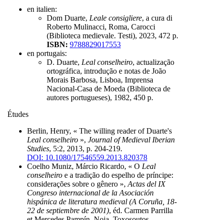
en italien:
Dom Duarte,
Leale consigliere
, a cura di
Roberto Mulinacci, Roma, Carocci
(Biblioteca medievale. Testi), 2023, 472 p.
ISBN:
9788829017553
en portugais:
D. Duarte,
Leal conselheiro
, actualização
ortográfica, introdução e notas de João
Morais Barbosa, Lisboa, Imprensa
Nacional-Casa de Moeda (Biblioteca de
autores portugueses), 1982, 450 p.
Études
Berlin, Henry, « The willing reader of Duarte's
Leal conselheiro
»,
Journal of Medieval Iberian
Studies
, 5:2, 2013, p. 204-219.
DOI: 10.1080/17546559.2013.820378
Coelho Muniz, Márcio Ricardo, « O
Leal
conselheiro
e a tradição do espelho de príncipe:
considerações sobre o gênero »,
Actas del IX
Congreso internacional de la Asociación
hispánica de literatura medieval (A Coruña, 18-
22 de septiembre de 2001)
, éd. Carmen Parrilla
et Mercedes Pampín, Noia, Toxosoutos