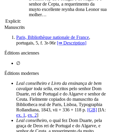
senhor de Cepta, a requerimento da
muyto excellente reynha dona Leonor sua
molher…
Explicit:
Manuscrits
Paris, Bibliothèque nationale de France
,
portugais, 5, f. 3r-96r
[⇛ Description]
Éditions anciennes
∅
Éditions modernes
Leal conselheiro e Livro da ensinança de bem
cavalgar toda sella
, escritos pelo senhor Dom
Duarte, rei de Portugal e do Algarve e senhor de
Ceuta. Fielmente copiados do manuscrito da
Bibliotheca real de Paris, Lisboa, Typographia
Rollandiana, 1843, vii + 336 + 118 p.
[GB]
[IA:
ex. 1
,
ex. 2
]
Leal conselheiro
, o qual fez Dom Duarte, pela
graça de Deos rei de Portugal e do Algarve, e
senhor de Ceuta, a requerimento da muito