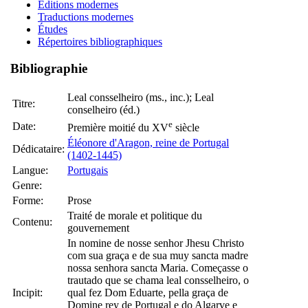
Éditions modernes
Traductions modernes
Études
Répertoires bibliographiques
Bibliographie
Leal consselheiro (ms., inc.); Leal
Titre:
conselheiro (éd.)
e
Date:
Première moitié du XV
siècle
Éléonore d'Aragon, reine de Portugal
Dédicataire:
(1402-1445)
Langue:
Portugais
Genre:
Forme:
Prose
Traité de morale et politique du
Contenu:
gouvernement
In nomine de nosse senhor Jhesu Christo
com sua graça e de sua muy sancta madre
nossa senhora sancta Maria. Começasse o
trautado que se chama leal consselheiro, o
Incipit:
qual fez Dom Eduarte, pella graça de
Domine rey de Portugal e do Algarve e