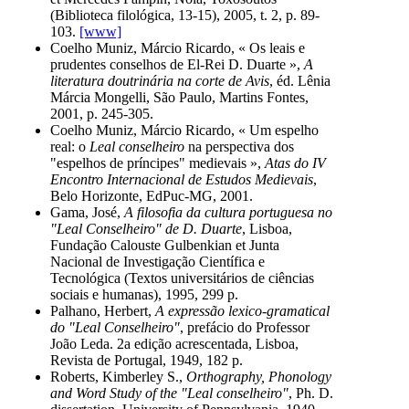
(Biblioteca filológica, 13-15), 2005, t. 2, p. 89-
103.
[www]
Coelho Muniz, Márcio Ricardo, « Os leais e
prudentes conselhos de El-Rei D. Duarte »,
A
literatura doutrinária na corte de Avis
, éd. Lênia
Márcia Mongelli, São Paulo, Martins Fontes,
2001, p. 245-305.
Coelho Muniz, Márcio Ricardo, « Um espelho
real: o
Leal conselheiro
na perspectiva dos
"espelhos de príncipes" medievais »,
Atas do IV
Encontro Internacional de Estudos Medievais
,
Belo Horizonte, EdPuc-MG, 2001.
Gama, José,
A filosofia da cultura portuguesa no
"Leal Conselheiro" de D. Duarte
, Lisboa,
Fundação Calouste Gulbenkian et Junta
Nacional de Investigação Científica e
Tecnológica (Textos universitários de ciências
sociais e humanas), 1995, 299 p.
Palhano, Herbert,
A expressão lexico-gramatical
do "Leal Conselheiro"
, prefácio do Professor
João Leda. 2a edição acrescentada, Lisboa,
Revista de Portugal, 1949, 182 p.
Roberts, Kimberley S.,
Orthography, Phonology
and Word Study of the "Leal conselheiro"
, Ph. D.