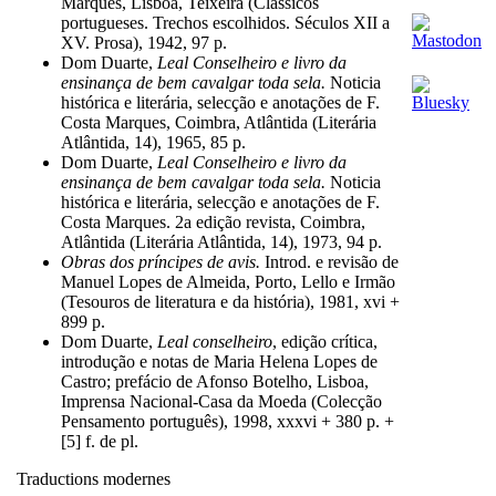
Marques, Lisboa, Teixeira (Clássicos
portugueses. Trechos escolhidos. Séculos XII a
XV. Prosa), 1942, 97 p.
Dom Duarte,
Leal Conselheiro e livro da
ensinança de bem cavalgar toda sela.
Noticia
histórica e literária, selecção e anotações de F.
Costa Marques, Coimbra, Atlântida (Literária
Atlântida, 14), 1965, 85 p.
Dom Duarte,
Leal Conselheiro e livro da
ensinança de bem cavalgar toda sela.
Noticia
histórica e literária, selecção e anotações de F.
Costa Marques. 2a edição revista, Coimbra,
Atlântida (Literária Atlântida, 14), 1973, 94 p.
Obras dos príncipes de avis.
Introd. e revisão de
Manuel Lopes de Almeida, Porto, Lello e Irmão
(Tesouros de literatura e da história), 1981, xvi +
899 p.
Dom Duarte,
Leal conselheiro
, edição crítica,
introdução e notas de Maria Helena Lopes de
Castro; prefácio de Afonso Botelho, Lisboa,
Imprensa Nacional-Casa da Moeda (Colecção
Pensamento português), 1998, xxxvi + 380 p. +
[5] f. de pl.
Traductions modernes