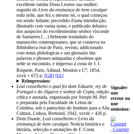
excellente rainha Dona Leonor sua mulher;
seguido do
Livro da ensinança de bem cavalgar
toda sella
, que fez o mesmo rei, o qual começou
em sendo Infante; precedido d'uma introducção,
illustrado com varias notas, e publicado debaixo
dos auspicios do excellentissimo senhor visconde
de Santarem […] fielmente trasladado do
manuscrito contemporaneo, que se conserva na
Bibliotheca real de Pariz, revisto, addicionado
com notas philologicas e um glossario das
palavras e phrases antiquadas e obsoletas que
nelle se encontrão, e impresso á custa de J. I.
a
Roquete, Paris, Aillaud, Monlon e C
, 1854,
xxvii + 672 p.
[GB]
[IA]
Réimpression:
Leal conselheiro o qual fez dom Eduarte, rey de
Signaler
Portugal e do Algarve e senhor de Cepta
, edição
une
crítica e anotada, organizada por Joseph M. Piel
erreur ou
e preparada pela Faculdade de Letras de
une
Coimbra, sob o patrocínio do Instituto para a Alta
omission:
Cultura, Lisboa, Bertrand, 1942, xxviii + 426 p.
Dom Duarte,
Leal conselheiro e Livro da
ensinança de bem cavalgar.
Notícia histórica e
Courriel
literária, selecção e anotações de F. Costa