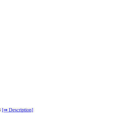
8
[⇛ Description]