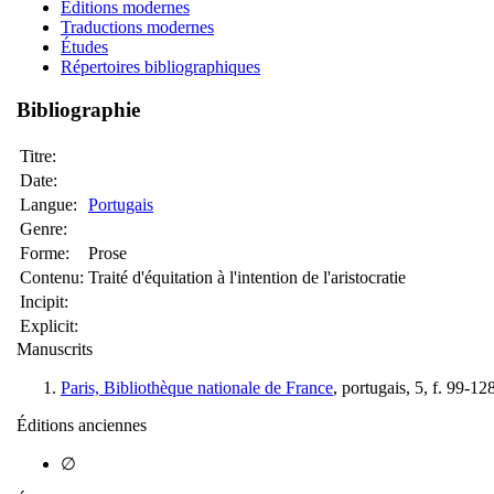
Éditions modernes
Traductions modernes
Études
Répertoires bibliographiques
Bibliographie
Titre:
Date:
Langue:
Portugais
Genre:
Forme:
Prose
Contenu:
Traité d'équitation à l'intention de l'aristocratie
Incipit:
Explicit:
Manuscrits
Paris, Bibliothèque nationale de France
, portugais, 5, f. 99-12
Éditions anciennes
∅