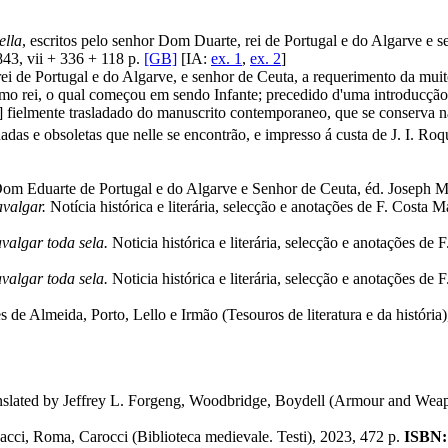
ella
, escritos pelo senhor Dom Duarte, rei de Portugal e do Algarve e 
843, vii + 336 + 118 p.
[GB]
[IA:
ex. 1
,
ex. 2
]
rei de Portugal e do Algarve, e senhor de Ceuta, a requerimento da mu
mo rei, o qual começou em sendo Infante; precedido d'uma introducção,
 fielmente trasladado do manuscrito contemporaneo, que se conserva na
adas e obsoletas que nelle se encontrão, e impresso á custa de J. I. Ro
om Eduarte de Portugal e do Algarve e Senhor de Ceuta, éd. Joseph M.
avalgar.
Notícia histórica e literária, selecção e anotações de F. Costa 
valgar toda sela.
Noticia histórica e literária, selecção e anotações de 
valgar toda sela.
Noticia histórica e literária, selecção e anotações de
 de Almeida, Porto, Lello e Irmão (Tesouros de literatura e da história)
anslated by Jeffrey L. Forgeng, Woodbridge, Boydell (Armour and Weap
nacci, Roma, Carocci (Biblioteca medievale. Testi), 2023, 472 p.
ISBN: