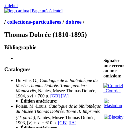
↑ début
[Page précédente]
/
collections-particulieres
/
dobree
/
Thomas Dobrée (1810-1895)
Bibliographie
Signaler
une erreur
Catalogues
ou une
omission:
Durville, G.,
Catalogue de la bibliothèque du
Musée Thomas Dobrée. Tome premier:
Manuscrits
, Nantes, Musée Thomas Dobrée,
Courriel
1904, xvi + 700 p.
[GB]
[IA]
Édition antérieure:
Polain, M.-Louis,
Catalogue de la bibliothèque
du Musée Thomas Dobrée. Tome II: Imprimés
re
(I
partie)
, Nantes, Musée Thomas Dobrée,
1903, [v] + xi + 610 p.
[GB]
[IA]
Édition antérieure: