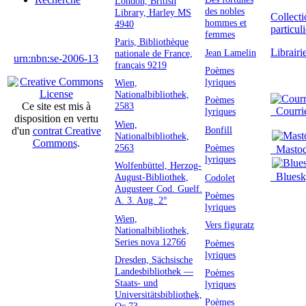
London, British
des nobles
Library, Harley MS
Collecti
hommes et
4940
particul
femmes
Paris, Bibliothèque
Librairi
Jean Lamelin
nationale de France,
urn:nbn:se-2006-13
français 9219
Poèmes
lyriques
Wien,
Nationalbibliothek,
Poèmes
2583
Ce site est mis à
Courri
lyriques
disposition en vertu
Wien,
Bonfill
d'un
contrat Creative
Nationalbibliothek,
Commons
.
2563
Poèmes
Masto
lyriques
Wolfenbüttel, Herzog-
Bluesk
August-Bibliothek,
Codolet
Augusteer Cod. Guelf.
Poèmes
A. 3. Aug. 2°
lyriques
Wien,
Vers figuratz
Nationalbibliothek,
Series nova 12766
Poèmes
lyriques
Dresden, Sächsische
Landesbibliothek —
Poèmes
Staats- und
lyriques
Universitätsbibliothek,
Poèmes
Oc 73