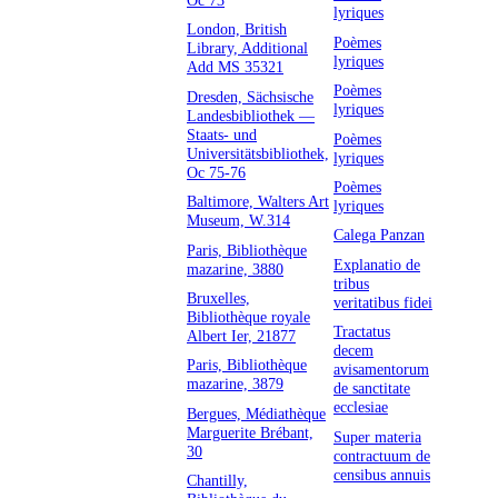
lyriques
London, British
Poèmes
Library, Additional
lyriques
Add MS 35321
Poèmes
Dresden, Sächsische
lyriques
Landesbibliothek —
Staats- und
Poèmes
Universitätsbibliothek,
lyriques
Oc 75-76
Poèmes
Baltimore, Walters Art
lyriques
Museum, W.314
Calega Panzan
Paris, Bibliothèque
Explanatio de
mazarine, 3880
tribus
Bruxelles,
veritatibus fidei
Bibliothèque royale
Tractatus
Albert Ier, 21877
decem
Paris, Bibliothèque
avisamentorum
mazarine, 3879
de sanctitate
ecclesiae
Bergues, Médiathèque
Marguerite Brébant,
Super materia
30
contractuum de
censibus annuis
Chantilly,