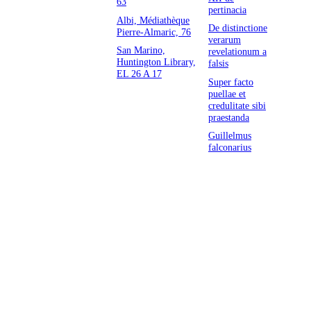
63
pertinacia
Albi, Médiathèque
De distinctione
Pierre-Almaric, 76
verarum
San Marino,
revelationum a
Huntington Library,
falsis
EL 26 A 17
Super facto
puellae et
credulitate sibi
praestanda
Guillelmus
falconarius