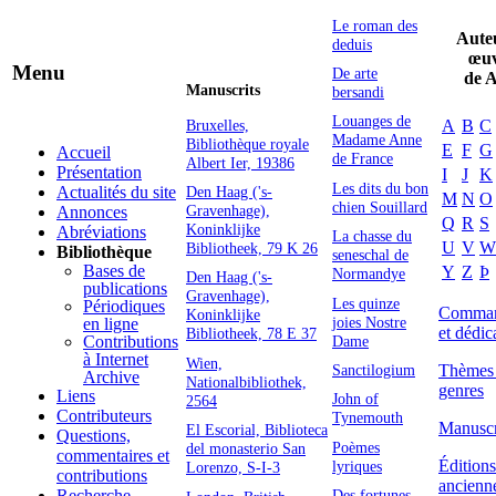
Le roman des
Auteu
deduis
œuv
Menu
De arte
de A
Manuscrits
bersandi
Louanges de
A
B
C
Bruxelles,
Madame Anne
Bibliothèque royale
E
F
G
Accueil
de France
Albert Ier, 19386
Présentation
I
J
K
Les dits du bon
Den Haag ('s-
Actualités du site
M
N
O
chien Souillard
Gravenhage),
Annonces
Q
R
S
Koninklijke
Abréviations
La chasse du
U
V
W
Bibliotheek, 79 K 26
Bibliothèque
seneschal de
Bases de
Y
Z
Þ
Normandye
Den Haag ('s-
publications
Gravenhage),
Les quinze
Périodiques
Command
Koninklijke
joies Nostre
en ligne
et dédic
Bibliotheek, 78 E 37
Dame
Contributions
à Internet
Wien,
Thèmes 
Sanctilogium
Archive
Nationalbibliothek,
genres
Liens
John of
2564
Contributeurs
Tynemouth
Manuscr
El Escorial, Biblioteca
Questions,
Poèmes
del monasterio San
commentaires et
Éditions
lyriques
Lorenzo, S-I-3
contributions
ancienn
Des fortunes
Recherche