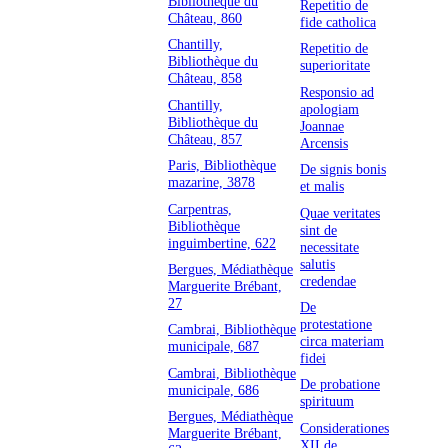
Bibliothèque du
Repetitio de
Château, 860
fide catholica
Chantilly,
Repetitio de
Bibliothèque du
superioritate
Château, 858
Responsio ad
Chantilly,
apologiam
Bibliothèque du
Joannae
Château, 857
Arcensis
Paris, Bibliothèque
De signis bonis
mazarine, 3878
et malis
Carpentras,
Quae veritates
Bibliothèque
sint de
inguimbertine, 622
necessitate
salutis
Bergues, Médiathèque
credendae
Marguerite Brébant,
27
De
protestatione
Cambrai, Bibliothèque
circa materiam
municipale, 687
fidei
Cambrai, Bibliothèque
De probatione
municipale, 686
spirituum
Bergues, Médiathèque
Considerationes
Marguerite Brébant,
XII de