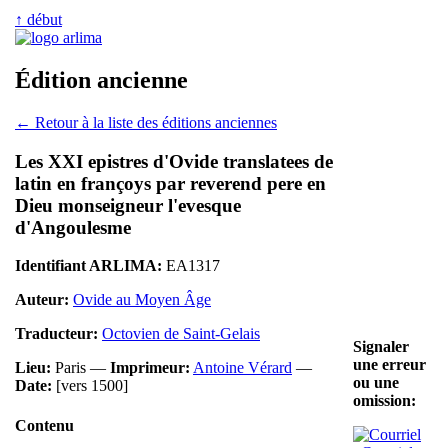
↑ début
Édition ancienne
← Retour à la liste des éditions anciennes
Les XXI epistres d'Ovide translatees de
latin en françoys par reverend pere en
Dieu monseigneur l'evesque
d'Angoulesme
Identifiant ARLIMA:
EA1317
Auteur:
Ovide au Moyen Âge
Traducteur:
Octovien de Saint-Gelais
Signaler
une erreur
Lieu:
Paris —
Imprimeur:
Antoine Vérard
—
ou une
Date:
[vers 1500]
omission:
Contenu